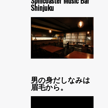
Spincoaster Music Bar
Shinjuku
男の身だしなみは
眉毛から。