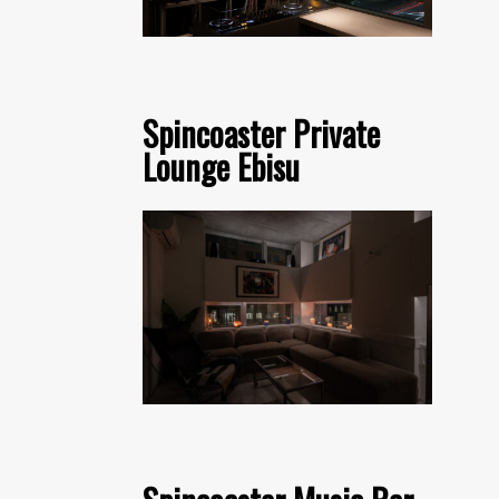
Spincoaster Private
Lounge Ebisu