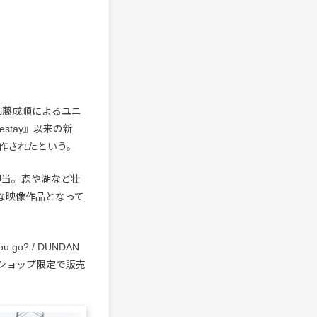
・加藤成順によるユニ
mestay』以来の新
作されたという。
aが担当。森や湖など壮
な映像作品となって
o? / DUNDAN
ン・ショップ限定で販売