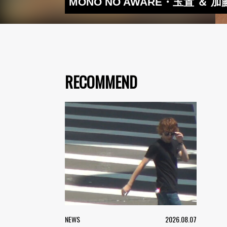
MONO NO AWARE・玉置 ＆ 加
RECOMMEND
NEWS
2026.08.07