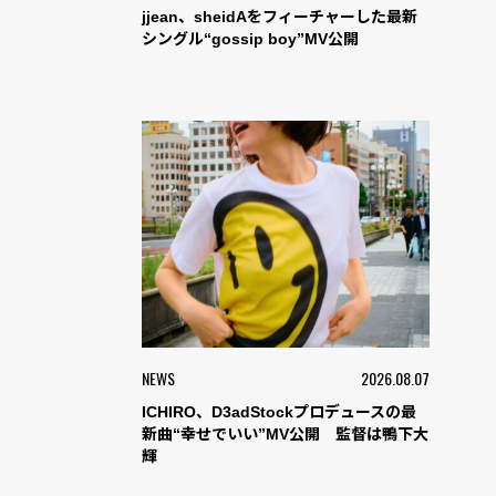
jjean、sheidAをフィーチャーした最新
シングル“gossip boy”MV公開
NEWS
2026.08.07
ICHIRO、D3adStockプロデュースの最
新曲“幸せでいい”MV公開 監督は鴨下大
輝