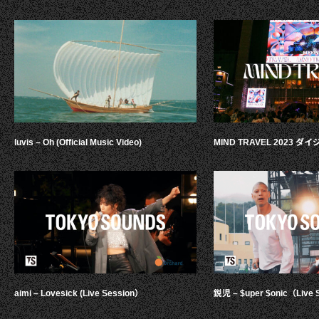
luvis – Oh (Official Music Video)
MIND TRAVEL 2023 
aimi – Lovesick (Live Session）
鋭児 – $uper $onic（Live 