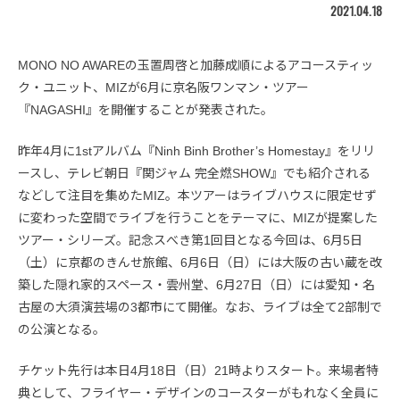
2021.04.18
MONO NO AWAREの玉置周啓と加藤成順によるアコースティッ
ク・ユニット、MIZが6月に京名阪ワンマン・ツアー
『NAGASHI』を開催することが発表された。
昨年4月に1stアルバム『Ninh Binh Brother’s Homestay』をリリ
ースし、テレビ朝日『関ジャム 完全燃SHOW』でも紹介される
などして注目を集めたMIZ。本ツアーはライブハウスに限定せず
に変わった空間でライブを行うことをテーマに、MIZが提案した
ツアー・シリーズ。記念スべき第1回目となる今回は、6月5日
（土）に京都のきんせ旅館、6月6日（日）には大阪の古い蔵を改
築した隠れ家的スペース・雲州堂、6月27日（日）には愛知・名
古屋の大須演芸場の3都市にて開催。なお、ライブは全て2部制で
の公演となる。
チケット先行は本日4月18日（日）21時よりスタート。来場者特
典として、フライヤー・デザインのコースターがもれなく全員に