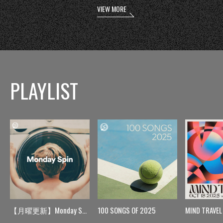
VIEW MORE
PLAYLIST
【月曜更新】Monday Spin
100 SONGS OF 2025
MIND TRAVEL