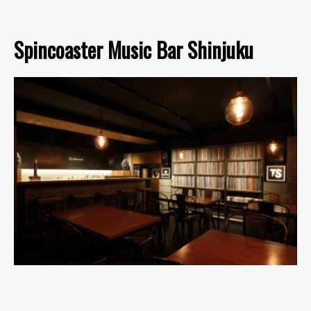
Spincoaster Music Bar Shinjuku