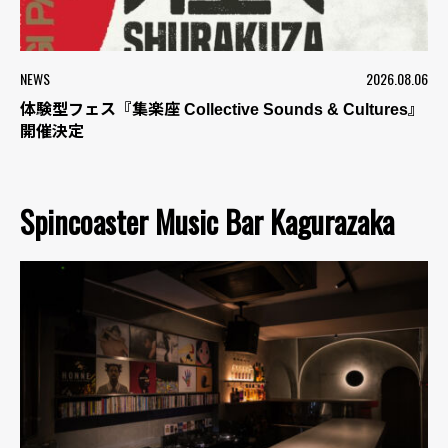
NEWS
2026.08.06
体験型フェス『集楽座 Collective Sounds & Cultures』
開催決定
Spincoaster Music Bar Kagurazaka