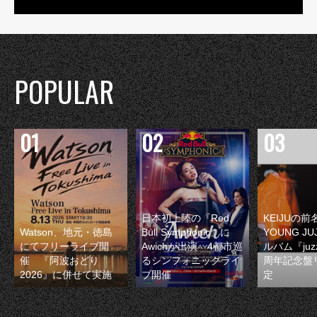
POPULAR
日本初上陸の『Red
KEIJUの
Watson、地元・徳島
Bull Symphonic』に
YOUNG JU
にてフリーライブ開
Awichが出演 4都市巡
ルバム『juzz
催 『阿波おどり
るシンフォニックライ
周年記念盤
2026』に併せて実施
ブ開催
定