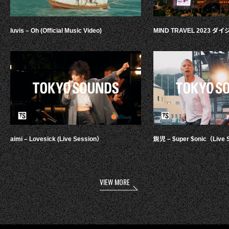
luvis – Oh (Official Music Video)
MIND TRAVEL 2023 
aimi – Lovesick (Live Session）
鋭児 – $uper $onic（Live 
VIEW MORE