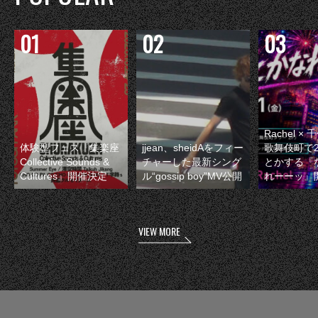
Rachel 
体験型フェス『集楽座
jjean、sheidAをフィー
歌舞伎町で
Collective Sounds &
チャーした最新シング
とかする『
Cultures』開催決定
ル“gossip boy”MV公開
れーーッ』
VIEW MORE