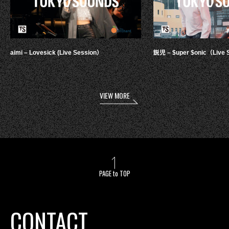
aimi – Lovesick (Live Session）
鋭児 – $uper $onic（Live 
VIEW MORE
PAGE to TOP
CONTACT