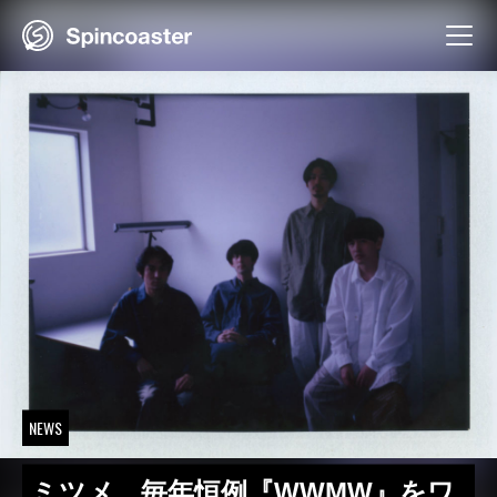
Skip
to
content
NEWS
ミツメ、毎年恒例『WWMW』をワ