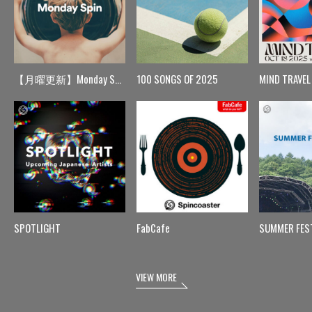
【月曜更新】Monday Spin
100 SONGS OF 2025
MIND TRAVEL
SPOTLIGHT
FabCafe
SUMMER FES
VIEW MORE