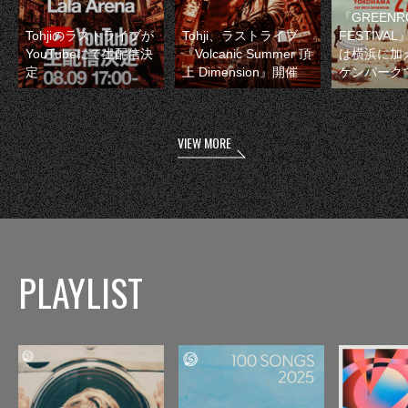
『GREENR
Tohjiのラストライブが
Tohji、ラストライブ
FESTIVAL
YouTubeにて生配信決
『Volcanic Summer 頂
は横浜に加
定
上 Dimension』開催
ケンパーク
VIEW MORE
PLAYLIST