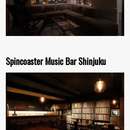
Spincoaster Music Bar Shinjuku