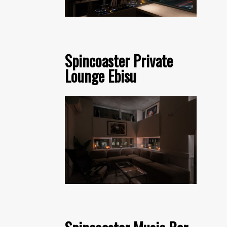
Spincoaster Private
Lounge Ebisu