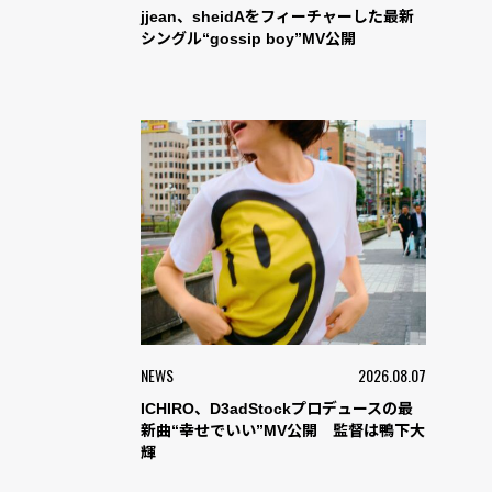
jjean、sheidAをフィーチャーした最新
シングル“gossip boy”MV公開
NEWS
2026.08.07
ICHIRO、D3adStockプロデュースの最
新曲“幸せでいい”MV公開 監督は鴨下大
輝