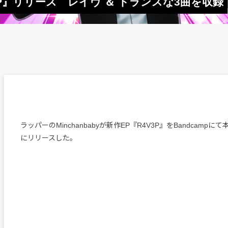
4V3P』リリース レイヴ ＆ トランスな3曲を収録
ラッパーのMinchanbabyが新作EP『R4V3P』をBandcampに
にリリースした。