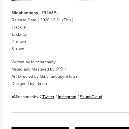
Minchanbaby 『R4V3P』
Release Date：2020.12.31 (Thu.)
Tracklist：
1. clarity
2. down
3. rave
Written by Minchanbaby
Mixed and Mastered by ダクト
Art Directed by Minchanbaby & Ida rin
Designed by Ida rin​​
■Minchanbaby：
Twitter
/
Instagram
/
SoundCloud