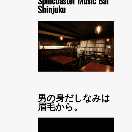
Spincoaster Music Bar
Shinjuku
男の身だしなみは
眉毛から。