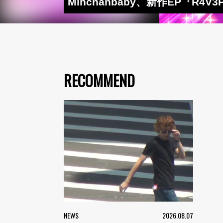
Minchanbaby、新作EP『R
RECOMMEND
NEWS
2026.08.07