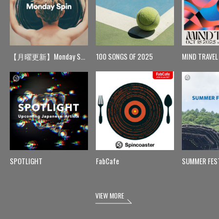
【月曜更新】Monday Spin
100 SONGS OF 2025
MIND TRAVEL
SPOTLIGHT
FabCafe
SUMMER FES
VIEW MORE