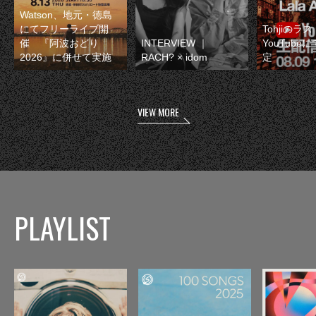
Watson、地元・徳島
にてフリーライブ開
Tohjiのラ
催 『阿波おどり
INTERVIEW ｜
YouTube
2026』に併せて実施
RACH? × idom
定
VIEW MORE
PLAYLIST