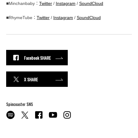
■Minchanbaby：
Twitter
/
Instagram
/
SoundCloud
■RhymeTube：
Twitter
/
Instagram
/
SoundCloud
Facebook SHARE
X SHARE
Spincoaster SNS