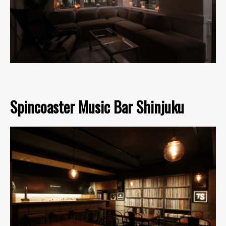
Spincoaster Music Bar Shinjuku