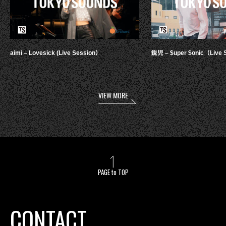
aimi – Lovesick (Live Session）
鋭児 – $uper $onic（Live 
VIEW MORE
PAGE to TOP
CONTACT