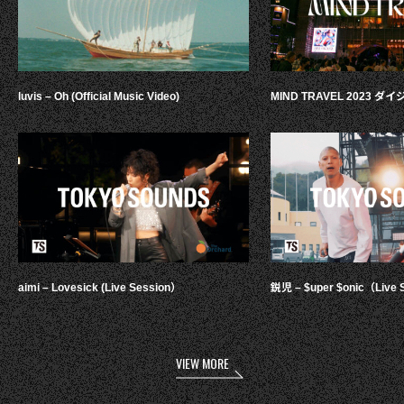
luvis – Oh (Official Music Video)
MIND TRAVEL 2023 
aimi – Lovesick (Live Session）
鋭児 – $uper $onic（Live 
VIEW MORE