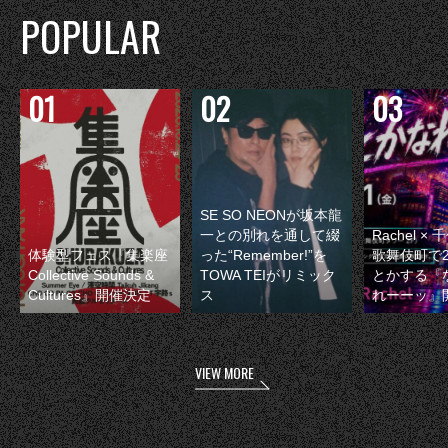
POPULAR
SE SO NEONが坂本龍
一との別れを通して綴
Rachel 
体験型フェス『集楽座
った“Remember!”を
歌舞伎町で
Collective Sounds &
TOWA TEIがリミック
とかする『
Cultures』開催決定
ス
れーーッ』
VIEW MORE