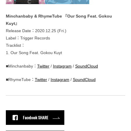
Minchanbaby & RhymeTube 『Our Song Feat. Gokou
Kuyt』
Release Date：2020.12.25 (Fri.)
Label：Trigger Records
Tracklist：
1. Our Song Feat. Gokou Kuyt
■Minchanbaby：
Twitter
/
Instagram
/
SoundCloud
■RhymeTube：
Twitter
/
Instagram
/
SoundCloud
Facebook SHARE