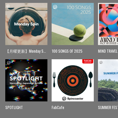
【月曜更新】Monday Spin
100 SONGS OF 2025
MIND TRAVEL
SPOTLIGHT
FabCafe
SUMMER FES