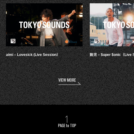
aimi – Lovesick (Live Session）
鋭児 – $uper $onic（Live 
VIEW MORE
PAGE to TOP