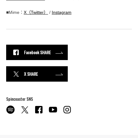
■Mime：
X（Twitter）
/
Instagram
Facebook SHARE
X SHARE
Spincoaster SNS