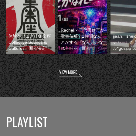
Rachel × 千代田修平が
体験型フェス『集楽座
歌舞伎町で2時間なん
jjean、sh
Collective Sounds &
とかする『なんとかな
チャーした
Cultures』開催決定
れーーッ』開催
ル“gossip 
VIEW MORE
PLAYLIST