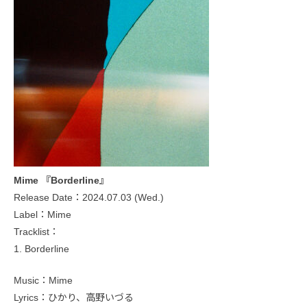
Mime 『Borderline』
Release Date：2024.07.03 (Wed.)
Label：Mime
Tracklist：
1. Borderline
Music：Mime
Lyrics：ひかり、高野いづる