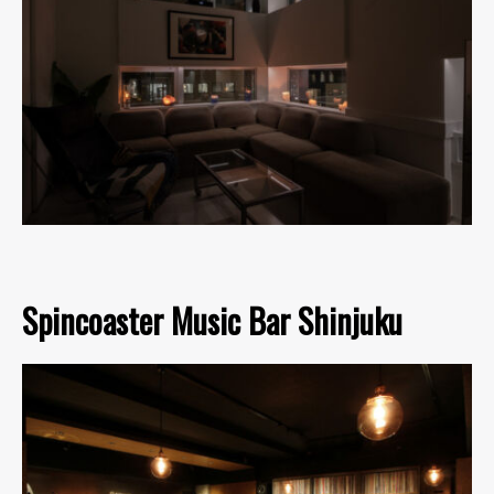
Spincoaster Music Bar Shinjuku