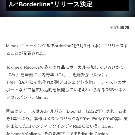
ル“Borderline”リリース決定
2024.06.28
Mimeがニューシングル“Borderline”を7月3日（水）にリリースす
ることが発表された。
Tokimeki Recordsの多くの作品にボーカル参加しているひかり
（Va.）を筆頭に、内野隼（Gt.）、近藤邦彦（Key.）、
TiMT（Dr.）とそれぞれが別プロジェクトや他アーティストのサ
ポートなどで幅広い活動を展開している4人からなるR&B〜ネオ
ソウルバンド、Mime。
新曲のリリースは3rdアルバム『Bloom』（2022年）以来、およ
そ1年半ぶり。本作はメランコリックな90’s〜Early 00’sの雰囲気
をまとったロマンティックインディR&Bだという。Janet
JacksonやAaliyah、その影響下にあるErika de Casier、