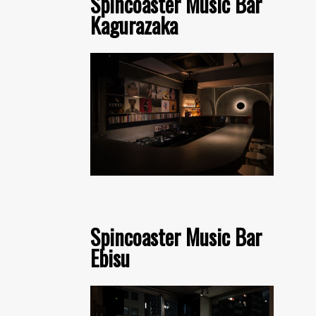
Spincoaster Music Bar
Kagurazaka
Spincoaster Music Bar
Ebisu