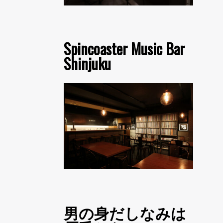
Spincoaster Music Bar
Shinjuku
男の身だしなみは