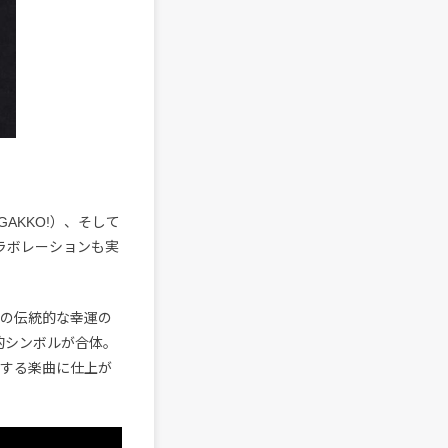
GAKKO!）、そして
コラボレーションも実
イの伝統的な幸運の
的シンボルが合体。
動する楽曲に仕上が