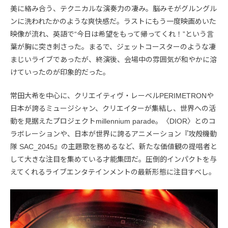
美に絡み合う、テクニカルな演奏力の凄み。脳みそがグルングル
ンに洗われたかのような爽快感だ。ラストにもう一度映画めいた
映像が流れ、英語で“今日は希望をもって帰ってくれ！”という言
葉が胸に突き刺さった。まるで、ジェットコースターのような凄
まじいライブであったが、終演後、会場中の雰囲気が和やかに溶
けていったのが印象的だった。
常田大希を中心に、クリエイティヴ・レーベルPERIMETRONや
日本が誇るミュージシャン、クリエイターが集結し、世界への活
動を見据えたプロジェクトmillennium parade。〈DIOR〉とのコ
ラボレーションや、日本が世界に誇るアニメーション『攻殻機動
隊 SAC_2045』の主題歌を務めるなど、新たな価値観の提唱者と
して大きな注目を集めている才能集団だ。圧倒的インパクトを与
えてくれるライブエンタテインメントの最新形態に注目すべし。