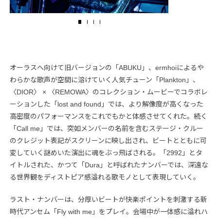
オーラスへ向けて旧バージョンの「ABUKU」、ermhoiによるや
わらかな歌声が空間に溶けていく人気チューン「Plankton」、
〈DIOR〉 × 〈REMOWA〉のコレクション・ムービーでコラボレ
ーションした「lost and found」では、より解像度が高くなった
高密度のパフォーマンスをこれでもかと体感させてくれた。続く
「Call me」では、突如メンバーの名前を含むステージ・クルー
のクレジット表記がスクリーンに映し出され、ビートとともに可
変していく謎めいた演出に魂をぶっ飛ばされる。「2992」とタ
イトルされた、かつて「Dura」と呼ばれたナンバーでは、深遠な
る世界観をディストピア感溢れる歌モノとして表現していく。
ラスト・ナンバーは、分厚いビートが快楽ポイントを刺激する新
時代アンセム「Fly with me」をプレイ。会場中が一体感に溢れハ