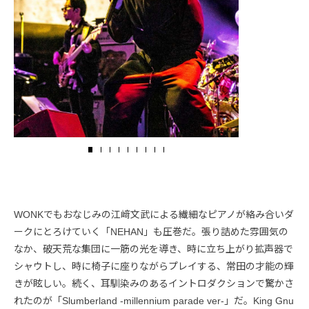
WONKでもおなじみの江﨑文武による繊細なピアノが絡み合いダ
ークにとろけていく「NEHAN」も圧巻だ。張り詰めた雰囲気の
なか、破天荒な集団に一筋の光を導き、時に立ち上がり拡声器で
シャウトし、時に椅子に座りながらプレイする、常田の才能の輝
きが眩しい。続く、耳馴染みのあるイントロダクションで驚かさ
れたのが「Slumberland -millennium parade ver-」だ。King Gnu