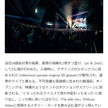
当日は感染対策の結果、客席の両隣を1席ずつ空け、1st ＆ 2ndと
して2公演が行われた。入場時に、デザインされたボックスに収
められた“millennium parade original 3D glasses”が配布され、通
常のライブと異なる、不可思議な高揚感に包まれた開演前。オー
プニングは、映画のようなイントロダクションがスクリーンに投
射される。“くそったれなウイルスで世の中変わっちまった”と語
り出し、こっち側に来いとばかりに「Fly with me」のMusic
Videoに登場するメモリー・カードを飲み込む姿がぶっ飛んでい