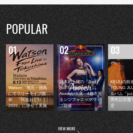
POPULAR
日本初上陸の『Red
KEIJUの
Watson、地元・徳島
Bull Symphonic』に
YOUNG JU
にてフリーライブ開
Awichが出演 4都市巡
ルバム『juzz
催 『阿波おどり
るシンフォニックライ
周年記念盤
2026』に併せて実施
ブ開催
定
VIEW MORE