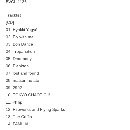
BVCL-1136
Tracklist：
[CD]
01. Hyakki Yagyō
02. Fly with me
03. Bon Dance
04. Trepanation
05. Deadbody
06. Plankton
07. lost and found
08. matsuri no ato
09. 2992
10. TOKYO CHAOTIC!!!
11. Philip
12. Fireworks and Flying Sparks
13. The Coffin
14. FAMILIA