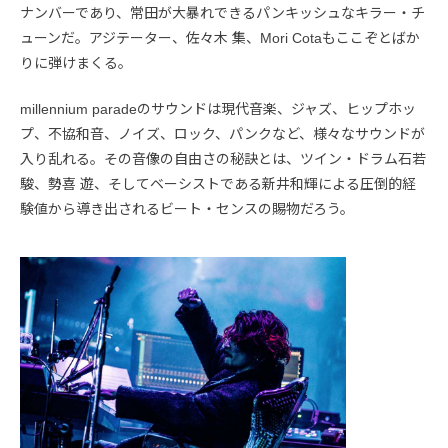
ナンバーであり、常田が大暴れできるパンキッシュなキラー・チ
ューンだ。アジテーター、佐々木 集、Mori Cotaもここぞとばか
りに弾けまくる。
millennium paradeのサウンドは現代音楽、ジャズ、ヒップホッ
プ、不協和音、ノイズ、ロック、パンクなど、様々なサウンドが
入り乱れる。その音像の自由さの秘訣とは、ツイン・ドラム石若
駿、勢喜 遊、そしてベーシストである新井和輝による圧倒的経
験値から導き出されるビート・センスの賜物だろう。