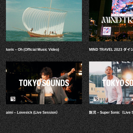
luvis – Oh (Official Music Video)
MIND TRAVEL 2023 
aimi – Lovesick (Live Session）
鋭児 – $uper $onic（Live 