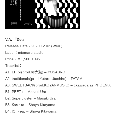
V.A. 『Do.』
Release Date：2020.12.02 (Wed.)
Label：miemaru studio
Price：￥1,500 + Tax
Tracklist：
A1. El Tor(prod.赤太鼓) – YOSABRO
A2. traditionals(prod.Yutaro Utashiro) – FATAM
A3. SWEETBACK(prod.KOYANMUSIC) – t.kawada as PHOENIX
B1. PEET+ – Masaki Ura
B2. Supercluster – Masaki Ura
B3. Комета – Shoya Kitayama
B4. Юпитер – Shoya Kitayama