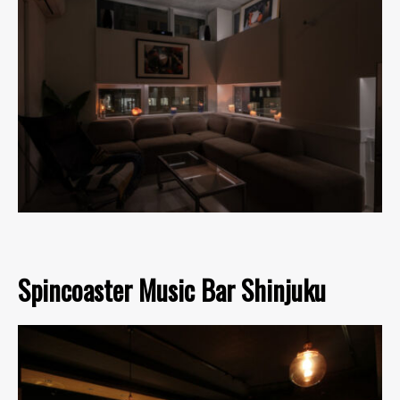
Spincoaster Music Bar Shinjuku