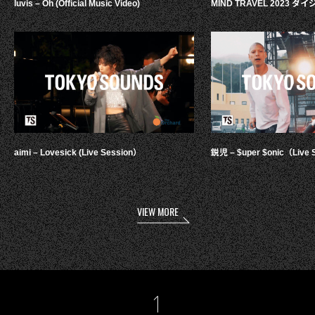
luvis – Oh (Official Music Video)
MIND TRAVEL 2023 
aimi – Lovesick (Live Session）
鋭児 – $uper $onic（Live 
VIEW MORE