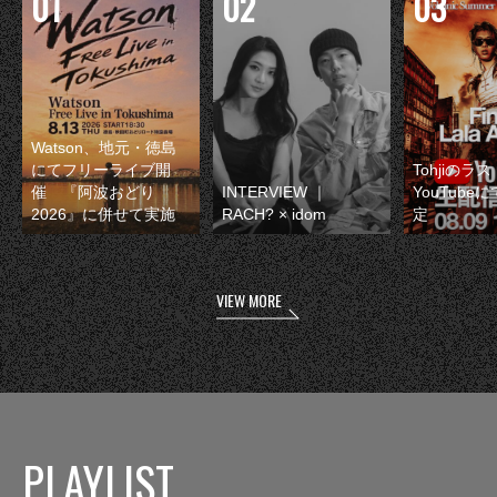
Watson、地元・徳島
にてフリーライブ開
Tohjiのラ
催 『阿波おどり
INTERVIEW ｜
YouTube
2026』に併せて実施
RACH? × idom
定
VIEW MORE
PLAYLIST