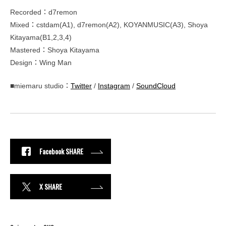
Recorded：d7remon
Mixed：cstdam(A1), d7remon(A2), KOYANMUSIC(A3), Shoya
Kitayama(B1,2,3,4)
Mastered：Shoya Kitayama
Design：Wing Man
■miemaru studio：
Twitter
/
Instagram
/
SoundCloud
Facebook SHARE
X SHARE