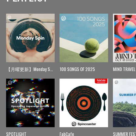
【月曜更新】Monday Spin
100 SONGS OF 2025
MIND TRAVEL
SPOTLIGHT
FabCafe
SUMMER FES