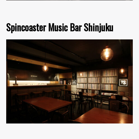
Spincoaster Music Bar Shinjuku