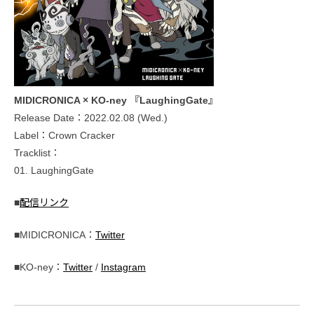
MIDICRONICA × KO-ney 『LaughingGate』
Release Date：2022.02.08 (Wed.)
Label：Crown Cracker
Tracklist：
01. LaughingGate
■
配信リンク
■MIDICRONICA：
Twitter
■KO-ney：
Twitter
/
Instagram