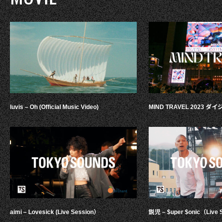
luvis – Oh (Official Music Video)
MIND TRAVEL 2023 
aimi – Lovesick (Live Session）
鋭児 – $uper $onic（Live 