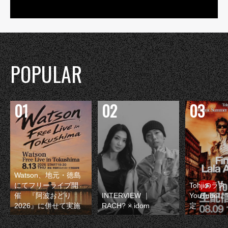
POPULAR
Watson、地元・徳島
にてフリーライブ開
Tohjiのラ
催 『阿波おどり
INTERVIEW ｜
YouTube
2026』に併せて実施
RACH? × idom
定