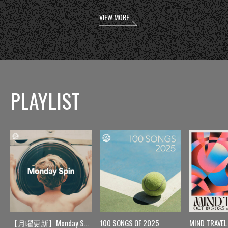
VIEW MORE
PLAYLIST
【月曜更新】Monday Spin
100 SONGS OF 2025
MIND TRAVEL