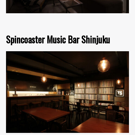
Spincoaster Music Bar Shinjuku