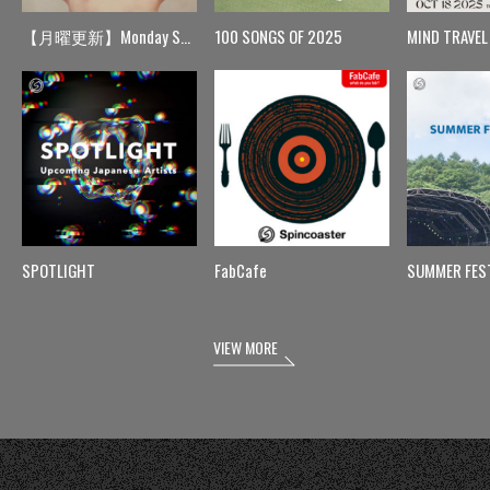
【月曜更新】Monday Spin
100 SONGS OF 2025
MIND TRAVEL
SPOTLIGHT
FabCafe
SUMMER FES
VIEW MORE