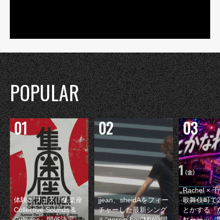
POPULAR
Rachel 
体験型フェス『集楽座
jjean、sheidAをフィー
歌舞伎町で
Collective Sounds &
チャーした最新シング
とかする『
Cultures』開催決定
ル“gossip boy”MV公開
れーーッ』