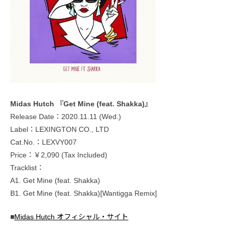
Midas Hutch 『Get Mine (feat. Shakka)』
Release Date：2020.11.11 (Wed.)
Label：LEXINGTON CO., LTD
Cat.No.：LEXVY007
Price：￥2,090 (Tax Included)
Tracklist：
A1. Get Mine (feat. Shakka)
B1. Get Mine (feat. Shakka)[Wantigga Remix]
■
Midas Hutch オフィシャル・サイト