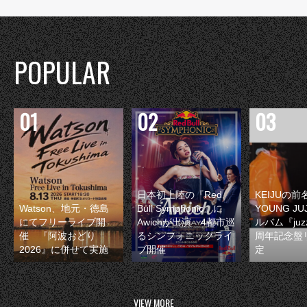
POPULAR
日本初上陸の『Red
KEIJUの
Watson、地元・徳島
Bull Symphonic』に
YOUNG JU
にてフリーライブ開
Awichが出演 4都市巡
ルバム『juzz
催 『阿波おどり
るシンフォニックライ
周年記念盤
2026』に併せて実施
ブ開催
定
VIEW MORE