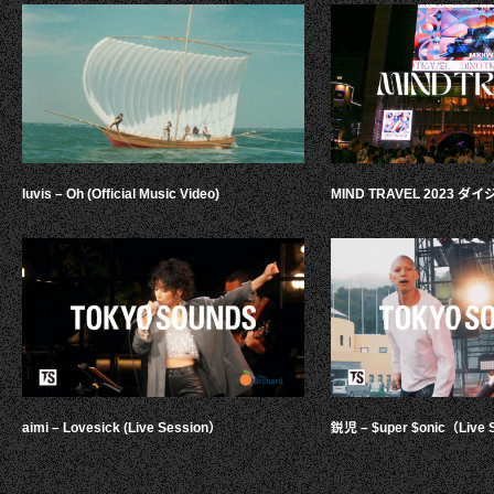
luvis – Oh (Official Music Video)
MIND TRAVEL 2023 
aimi – Lovesick (Live Session）
鋭児 – $uper $onic（Live 