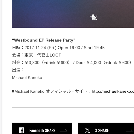
“Westbound EP Release Party”
日時：2017.11.24 (Fri.) Open 19:00 / Start 19:45
会場：東京・代官山LOOP
料金：￥3,300（+drink ￥600） / Door ￥4,000（+drink ￥600）
出演：
Michael Kaneko
■Michael Kaneko オフィシャル・サイト：
http://michaelkaneko.
Facebook SHARE
X SHARE