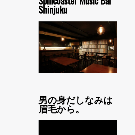
Spincoaster Music Bar
Shinjuku
男の身だしなみは
眉毛から。