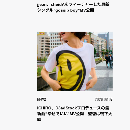
jjean、sheidAをフィーチャーした最新
シングル“gossip boy”MV公開
NEWS
2026.08.07
ICHIRO、D3adStockプロデュースの最
新曲“幸せでいい”MV公開 監督は鴨下大
輝