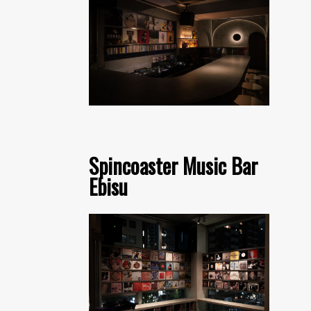
Spincoaster Music Bar
Ebisu