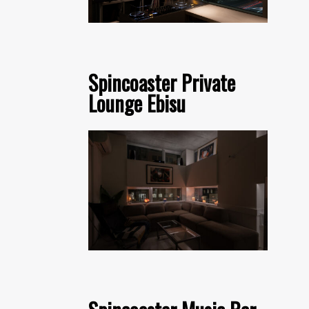
Spincoaster Private
Lounge Ebisu