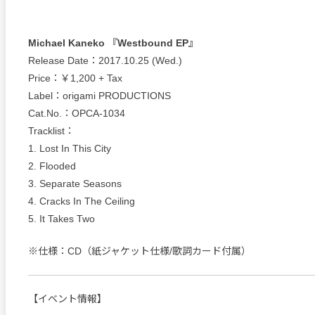
Michael Kaneko 『Westbound EP』
Release Date：2017.10.25 (Wed.)
Price：￥1,200 + Tax
Label：origami PRODUCTIONS
Cat.No.：OPCA-1034
Tracklist：
1. Lost In This City
2. Flooded
3. Separate Seasons
4. Cracks In The Ceiling
5. It Takes Two
※仕様：CD（紙ジャケット仕様/歌詞カード付属）
【イベント情報】