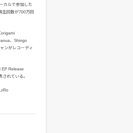
ーカルで参加した
fyでの再生回数が700万回
rigami
ua、Shingo
ージシャンがレコーディ
 Release
発表されている。
1zRo