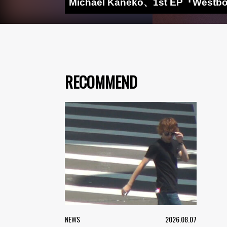
Michael Kaneko、1st EP『We
RECOMMEND
NEWS
2026.08.07