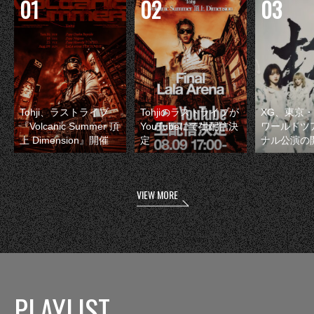
Tohji、ラストライブ
Tohjiのラストライブが
XG、東京
『Volcanic Summer 頂
YouTubeにて生配信決
ワールドツ
上 Dimension』開催
定
ナル公演の
VIEW MORE
PLAYLIST