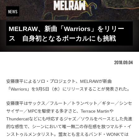
NEWS
MELRAW、新曲「Warriors」をリリー
ス 自身初となるボーカルにも挑戦
2018.09.04
安藤康平によるソロ・プロジェクト、MELRAWが新曲
「Warriors」を9月5日（水）にリリースすることが発表された。
安藤康平はサックス／フルート／トランペット／ギター／シンセ
サイザー／MPCを駆使する多才さと、Terrace Martinや
Thundercatなどにも呼応するジャズ／ソウルをベースとした先進
的な感性で、シーンにおいて唯一無二の存在感を放つマルチ・イ
ンストゥルメンタリスト。盟友とも言えるバンド・WONKでは