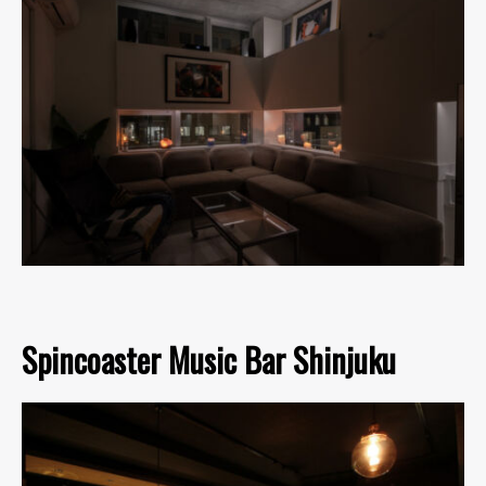
Spincoaster Music Bar Shinjuku