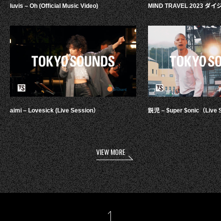
luvis – Oh (Official Music Video)
MIND TRAVEL 2023 
aimi – Lovesick (Live Session）
鋭児 – $uper $onic（Live 
VIEW MORE