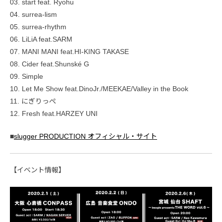
03. start feat. Ryohu
04. surrea-lism
05. surrea-rhythm
06. LiLiA feat.SARM
07. MANI MANI feat.HI-KING TAKASE
08. Cider feat.Shunské G
09. Simple
10. Let Me Show feat.DinoJr./MEEKAE/Valley in the Book
11. にぎりっぺ
12. Fresh feat.HARZEY UNI
■
slugger PRODUCTION オフィシャル・サイト
【イベント情報】