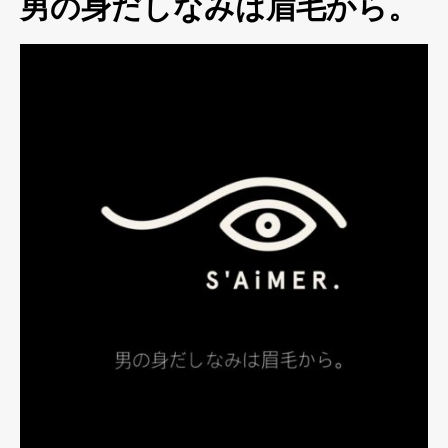
男の身だしなみは眉毛から。