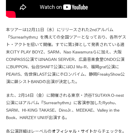
本ツアーは12月11日（水）にリリースされた2ndアルバム
『Surrearhythm』を携えての全国ツアーとなっており、各所ゲス
ト・アクトを招いて開催。すでに第1弾として発表されている週
末CITY PLAY BOYZ、SARM、Nao Kawamuraらに加え、大阪
CONPASS公演ではNAGAN SERVER、広島音楽食堂ONDO公演
にBUPPON、仙台SHAFT公演にはDJ Mu-R、福岡graf公演に
PEAVIS、佐世保LAST公演にホロンバイム、静岡FreakyShow公
演に韻シストBANDの出演が決定した。
また、2月14日（金）に開催される東京・渋谷TSUTAYA O-nest
公演にはアルバム『Surrearhythm』に客演参加したRyohu、
SARM、HI-KING TAKASE、DinoJr.、MEEKAE、Valley in the
Book、HARZEY UNIが出演する。
各公演詳細はレーベルの
オフィシャル・サイト
からチェックを。