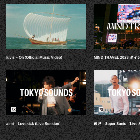
luvis – Oh (Official Music Video)
MIND TRAVEL 2023 
aimi – Lovesick (Live Session）
鋭児 – $uper $onic（Live 