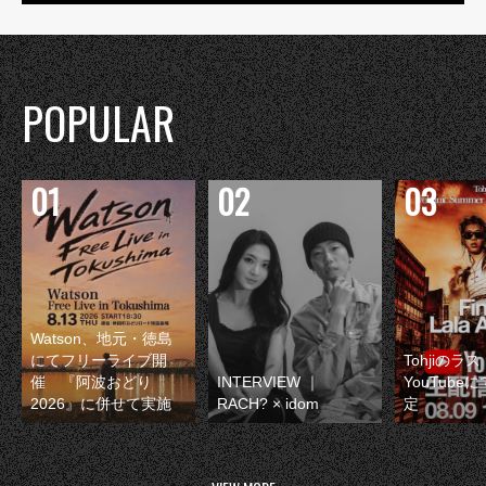
POPULAR
Watson、地元・徳島
にてフリーライブ開
Tohjiのラ
催 『阿波おどり
INTERVIEW ｜
YouTube
2026』に併せて実施
RACH? × idom
定