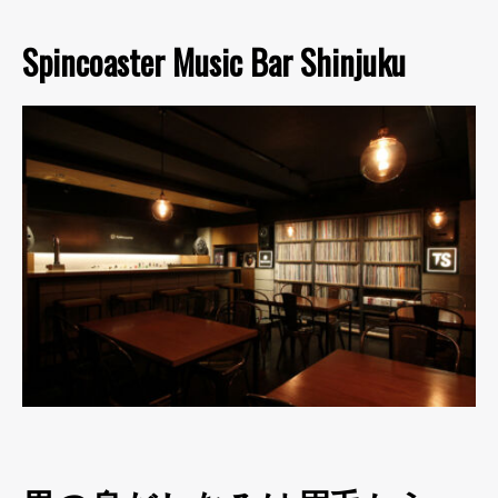
Spincoaster Music Bar Shinjuku