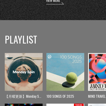
VIEW MORE
PLAYLIST
【月曜更新】Monday Spin
100 SONGS OF 2025
MIND TRAVEL