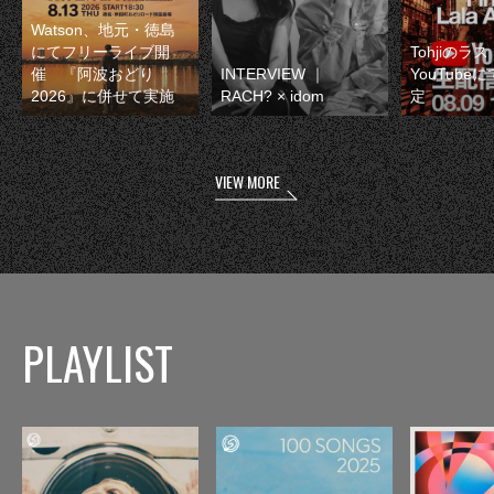
Watson、地元・徳島
にてフリーライブ開
Tohjiのラ
催 『阿波おどり
INTERVIEW ｜
YouTube
2026』に併せて実施
RACH? × idom
定
VIEW MORE
PLAYLIST