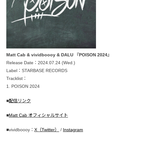
Matt Cab & vividboooy & DALU 『POISON 2024』
Release Date：2024.07.24 (Wed.)
Label：STARBASE RECORDS
Tracklist：
1. POISON 2024
■
配信リンク
■
Matt Cab オフィシャルサイト
■vividboooy：
X（Twitter）
/
Instagram