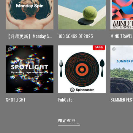
【月曜更新】Monday Spin
100 SONGS OF 2025
MIND TRAVEL
SPOTLIGHT
FabCafe
SUMMER FES
VIEW MORE