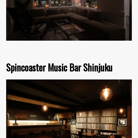
Spincoaster Music Bar Shinjuku