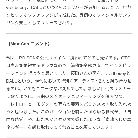
vividboooy、DALUという2人のラッパーが参加することで、強力
なヒップホップアレンジが完成した。異例のオフィシャルサンプ
リング楽曲としてリリースされた。
【Matt Cab コメント】
今回、POISONの公式リメイクに携われてとても光栄です。GTO
は当時を象徴するドラマなので、前作を全部見直してインスピレ
ーションを得ようと思いました。反町さんの声を、vividboooyと
DALUという、現代において特別なアーティスト2人と組み合わせ
るのは、とてもユニークなパズルでした。新しい世代のリスナー
に響くように、原曲のメッセージとフィーリングを保ちつつ、
「レトロ」と「モダン」の両方の要素をバランスよく取り入れよ
うと思いました。このバージョンを聴いたあらゆる世代が、「自
由な感覚」や、私たちがスタジオで感じたような「素晴らしいエ
ネルギー」を感じ取れってくれることを願っています！