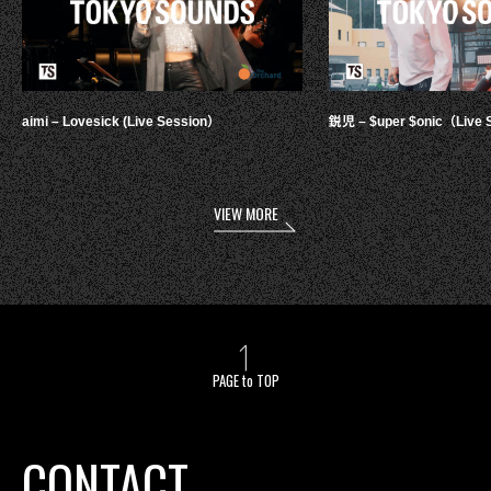
aimi – Lovesick (Live Session）
鋭児 – $uper $onic（Live 
VIEW MORE
PAGE to TOP
CONTACT