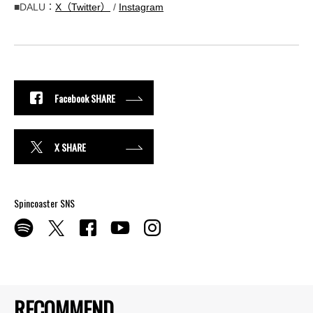
■DALU：
X（Twitter）
/
Instagram
Facebook SHARE
X SHARE
Spincoaster SNS
RECOMMEND