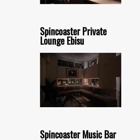
Spincoaster Private
Lounge Ebisu
Spincoaster Music Bar