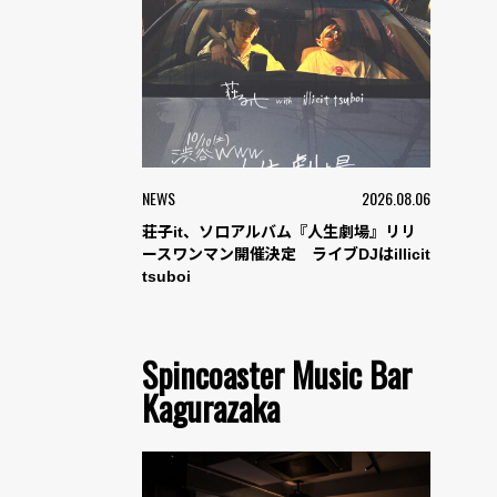
NEWS
2026.08.06
荘子it、ソロアルバム『人生劇場』リリ
ースワンマン開催決定 ライブDJはillicit
tsuboi
Spincoaster Music Bar
Kagurazaka