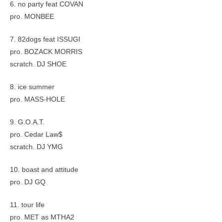
6. no party feat COVAN
pro. MONBEE
7. 82dogs feat ISSUGI
pro. BOZACK MORRIS
scratch. DJ SHOE
8. ice summer
pro. MASS-HOLE
9. G.O.A.T.
pro. Cedar Law$
scratch. DJ YMG
10. boast and attitude
pro. DJ GQ
11. tour life
pro. MET as MTHA2