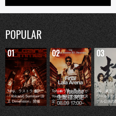
POPULAR
Tohji、ラストライブ
Tohjiのラストライブが
XG、東京
『Volcanic Summer 頂
YouTubeにて生配信決
ワールドツ
上 Dimension』開催
定
ナル公演の