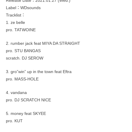
Release Date：2021.01.27 (Wed.)
Label：WDsounds
Tracklist：
1. ze belle
pro. TATWOINE
2. rumber jack feat MIYA DA STRAIGHT
pro. STU BANGAS
scratch. DJ SEROW
3. gro”win” up in the town feat Eftra
pro. MASS-HOLE
4. vandana
pro. DJ SCRATCH NICE
5. money feat SKYEE
pro. KUT