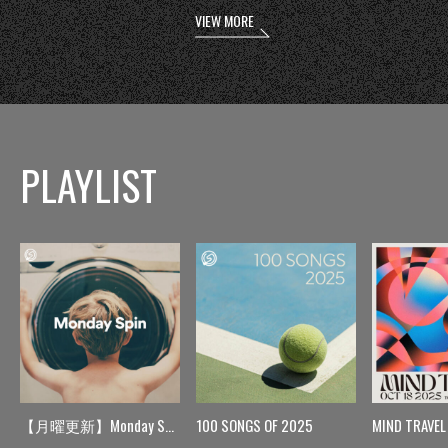
VIEW MORE
PLAYLIST
【月曜更新】Monday Spin
100 SONGS OF 2025
MIND TRAVEL