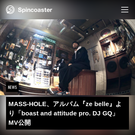
Skip
to
content
NEWS
MASS-HOLE、アルバム『ze belle』よ
り「boast and attitude pro. DJ GQ」
MV公開