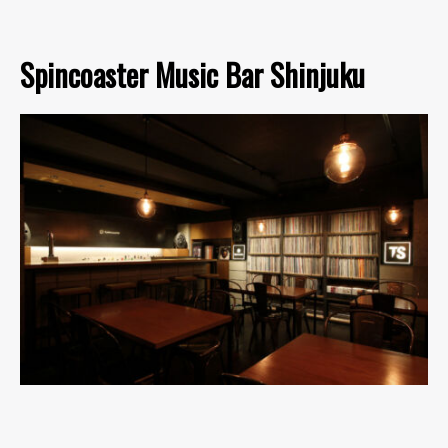
Spincoaster Music Bar Shinjuku