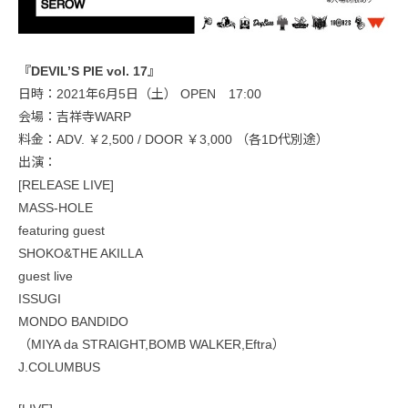
『DEVIL’S PIE vol. 17』
日時：2021年6月5日（土） OPEN 17:00
会場：吉祥寺WARP
料金：ADV. ￥2,500 / DOOR ￥3,000 （各1D代別途）
出演：
[RELEASE LIVE]
MASS-HOLE
featuring guest
SHOKO&THE AKILLA
guest live
ISSUGI
MONDO BANDIDO
（MIYA da STRAIGHT,BOMB WALKER,Eftra）
J.COLUMBUS