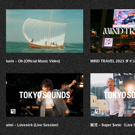
luvis – Oh (Official Music Video)
MIND TRAVEL 2023 
aimi – Lovesick (Live Session）
鋭児 – $uper $onic（Live 