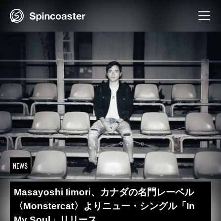
Skip
to
content
NEWS
Masayoshi Iimori、カナダの名門レーベル
〈Monstercat〉よりニュー・シングル「In
My Soul」リリース