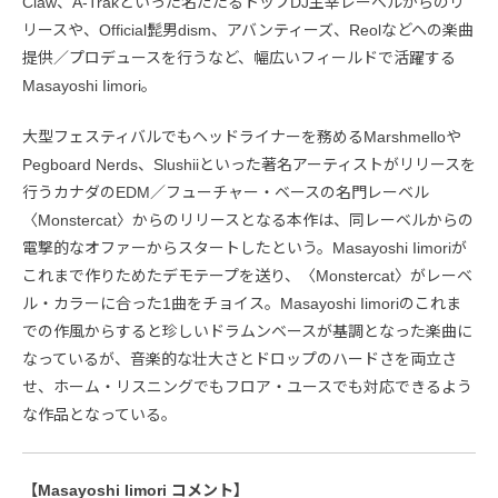
Claw、A-Trakといった名だたるトップDJ主宰レーベルからのリ
リースや、Official髭男dism、アバンティーズ、Reolなどへの楽曲
提供／プロデュースを行うなど、幅広いフィールドで活躍する
Masayoshi Iimori。
大型フェスティバルでもヘッドライナーを務めるMarshmelloや
Pegboard Nerds、Slushiiといった著名アーティストがリリースを
行うカナダのEDM／フューチャー・ベースの名門レーベル
〈Monstercat〉からのリリースとなる本作は、同レーベルからの
電撃的なオファーからスタートしたという。Masayoshi Iimoriが
これまで作りためたデモテープを送り、〈Monstercat〉がレーベ
ル・カラーに合った1曲をチョイス。Masayoshi Iimoriのこれま
での作風からすると珍しいドラムンベースが基調となった楽曲に
なっているが、音楽的な壮大さとドロップのハードさを両立さ
せ、ホーム・リスニングでもフロア・ユースでも対応できるよう
な作品となっている。
【Masayoshi Iimori コメント】