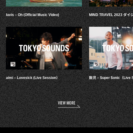
luvis – Oh (Official Music Video)
MIND TRAVEL 2023 
aimi – Lovesick (Live Session）
鋭児 – $uper $onic（Live 
VIEW MORE