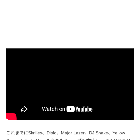
これまでにSkrillex、Diplo、Major Lazer、DJ Snake、Yellow