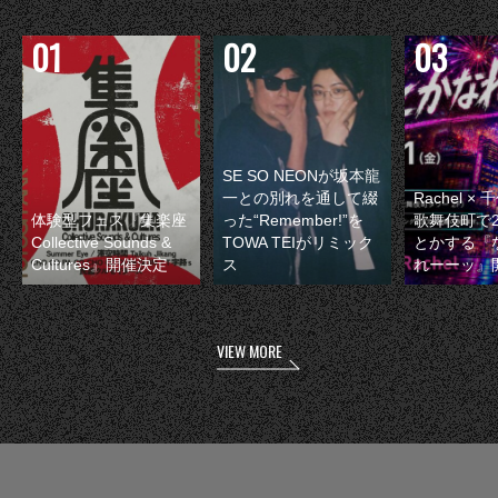
SE SO NEONが坂本龍
一との別れを通して綴
Rachel 
体験型フェス『集楽座
った“Remember!”を
歌舞伎町で
Collective Sounds &
TOWA TEIがリミック
とかする『
Cultures』開催決定
ス
れーーッ』
VIEW MORE