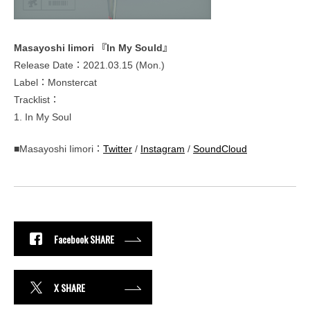
Masayoshi Iimori 『In My Sould』
Release Date：2021.03.15 (Mon.)
Label：Monstercat
Tracklist：
1. In My Soul
■Masayoshi Iimori：
Twitter
/
Instagram
/
SoundCloud
Facebook SHARE
X SHARE