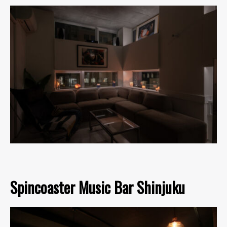
Spincoaster Music Bar Shinjuku