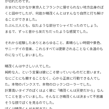
が切れたのです。
おまけになかなか東京人とフランクに接せられない地方出身のぼ
くと田中でしたが、何故か晴茂くんとはすんなり自然と打ち解け
ることができました。
たぶん三人とも、似たような部分でシャイだったのでしょう。
まるで、ずっと昔から友だちだったような感覚でした。
それから経験したありとあらゆること、素晴らしい時間や景色、
サニーデイの音楽、これらすべては更新されることなく永遠のも
のになってしまいました。
晴茂くんはやさしい人でした。
純粋な人、という言葉は彼にこそ使っていいものだと思います。
なにごとにも臆することなく、心から正直に行動できる人でし
た。本物のパンクスで、本物のロックンローラーでした。
計算高いタイプのぼくはよく彼に「晴茂くんは天使だから」なん
てことを言っていました。そんなとき晴茂くんは決まって不思議
そうな顔でぼくを見るのでした。
ぼくは晴茂くんが大好きでした。