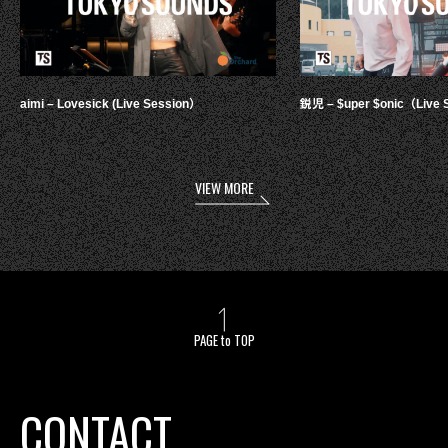
aimi – Lovesick (Live Session）
鋭児 – $uper $onic（Live 
VIEW MORE
PAGE to TOP
CONTACT