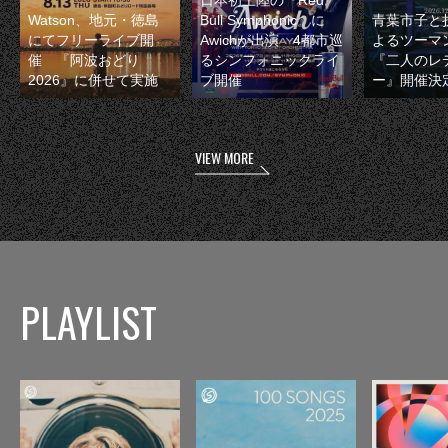
日本初上陸の『Red
Watson、地元・徳島
Bull Symphonic』に
青葉市子と
にてフリーライブ開
Awichが出演 4都市巡
よるツーマ
催 『阿波おどり
るシンフォニックライ
『二人のレ
2026』に併せて実施
ブ開催
ー』開催決
VIEW MORE
PLAYLIST