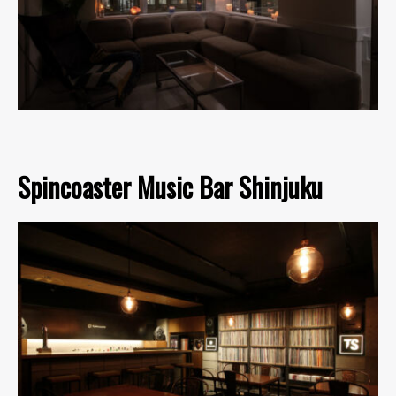
Spincoaster Music Bar Shinjuku