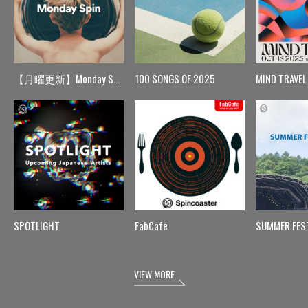
【月曜更新】Monday Spin
100 SONGS OF 2025
MIND TRAVEL
SPOTLIGHT
FabCafe
SUMMER FES
VIEW MORE