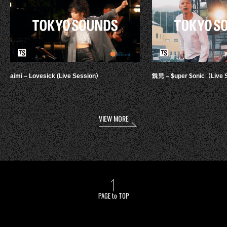
aimi – Lovesick (Live Session）
鋭児 – $uper $onic（Live 
VIEW MORE
PAGE to TOP