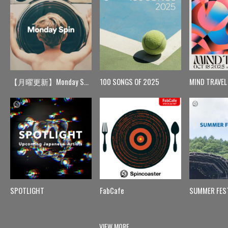
【月曜更新】Monday Spin
100 SONGS OF 2025
MIND TRAVEL
SPOTLIGHT
FabCafe
SUMMER FES
VIEW MORE