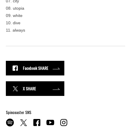
07. city
08. utopia
09. white
10. dive
11. always
Facebook SHARE
X SHARE
Spincoaster SNS