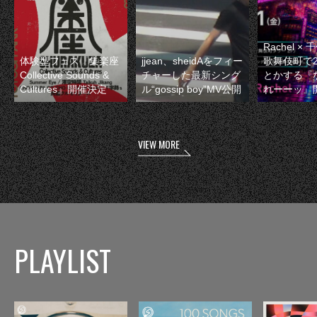
Rachel 
体験型フェス『集楽座
jjean、sheidAをフィー
歌舞伎町で
Collective Sounds &
チャーした最新シング
とかする『
Cultures』開催決定
ル“gossip boy”MV公開
れーーッ』
VIEW MORE
PLAYLIST