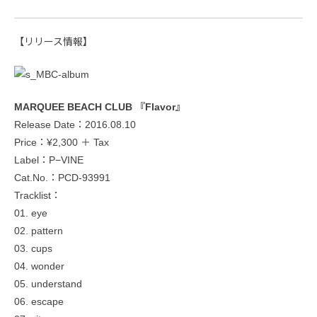
【リリース情報】
MARQUEE BEACH CLUB 『Flavor』
Release Date：2016.08.10
Price：¥2,300 ＋ Tax
Label：P−VINE
Cat.No.：PCD-93991
Tracklist：
01. eye
02. pattern
03. cups
04. wonder
05. understand
06. escape