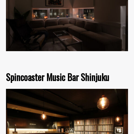
Spincoaster Music Bar Shinjuku