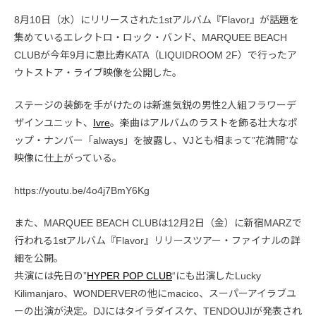
8月10日（水）にリリースされた1stアルバム『Flavor』が話題を
集めているエレクトロ・ロック・バンド、MARQUEE BEACH
CLUBが今年9月に恵比寿KATA（LIQUIDROOM 2F）で行ったア
ウトストア・ライブ映像を公開した。
ステージの装飾を手がけたのは新進気鋭の男性2人組フラワーデ
ザインユニット、
Ivre
。楽曲はアルバムのラストを飾る壮大なポ
ップ・ナンバー「always」を披露し、VJとも相まって”花満開”な
映像に仕上がっている。
https://youtu.be/4o4j7BmY6Kg
また、MARQUEE BEACH CLUBは12月2日（金）に新宿MARZで
行われる1stアルバム『Flavor』リリースツアー・ファイナルの詳
細を公開。
共演には先日の”
HYPER POP CLUB
“にも出演したLucky
Kilimanjaro、WONDERVERの他にmacico、スーパーアイラブユ
ーの出演が決定。DJにはタイラダイスケ、TENDOUJIが発表され