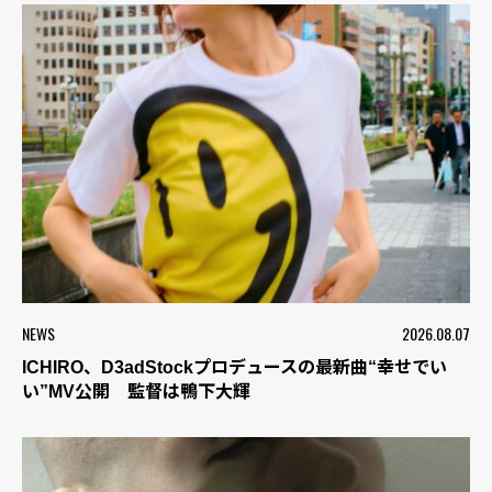
NEWS
2026.08.07
ICHIRO、D3adStockプロデュースの最新曲“幸せでい
い”MV公開 監督は鴨下大輝