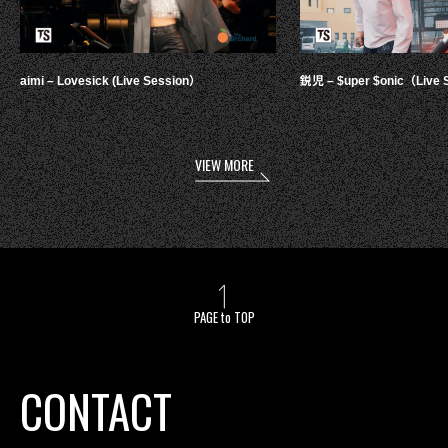
aimi – Lovesick (Live Session）
鋭児 – $uper $onic（Live 
VIEW MORE
PAGE to TOP
CONTACT