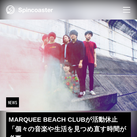
Skip
to
content
NEWS
MARQUEE BEACH CLUBが活動休止
「個々の音楽や生活を見つめ直す時間が