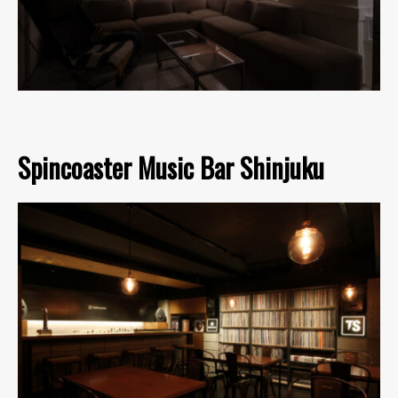
Spincoaster Music Bar Shinjuku