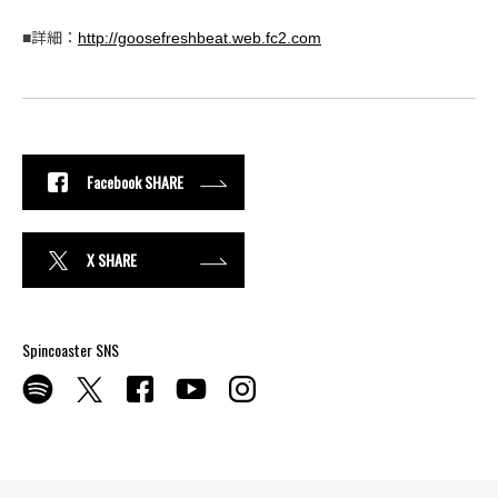
■詳細：
http://goosefreshbeat.web.fc2.com
Facebook SHARE
X SHARE
Spincoaster SNS