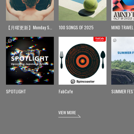
【月曜更新】Monday Spin
100 SONGS OF 2025
MIND TRAVEL
SPOTLIGHT
FabCafe
SUMMER FES
VIEW MORE