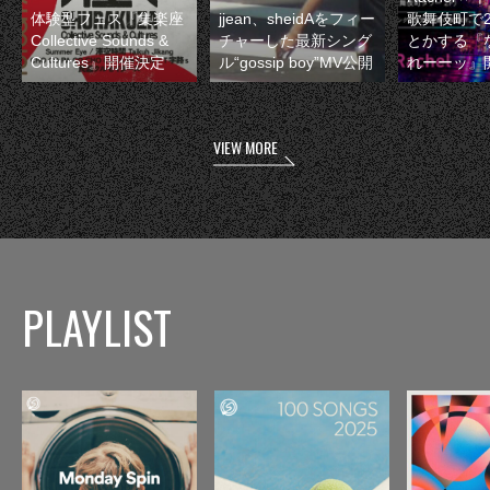
体験型フェス『集楽座
jjean、sheidAをフィー
歌舞伎町で
Collective Sounds &
チャーした最新シング
とかする『
Cultures』開催決定
ル“gossip boy”MV公開
れーーッ』
VIEW MORE
PLAYLIST