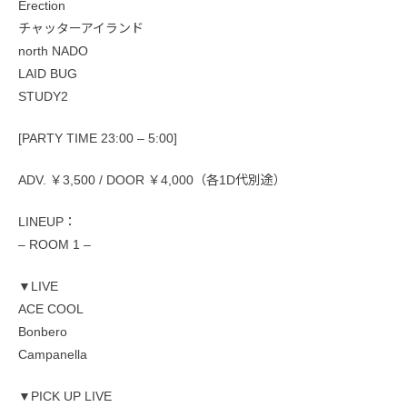
Erection
チャッターアイランド
north NADO
LAID BUG
STUDY2
[PARTY TIME 23:00 – 5:00]
ADV. ￥3,500 / DOOR ￥4,000（各1D代別途）
LINEUP：
– ROOM 1 –
▼LIVE
ACE COOL
Bonbero
Campanella
▼PICK UP LIVE