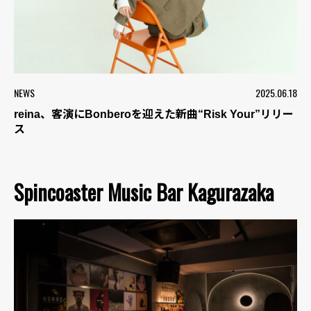
NEWS
2025.06.18
reina、客演にBonberoを迎えた新曲“Risk Your”リリー
ス
Spincoaster Music Bar Kagurazaka