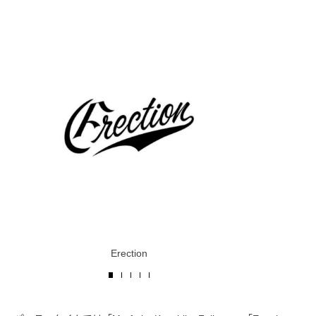
Ma
Erection