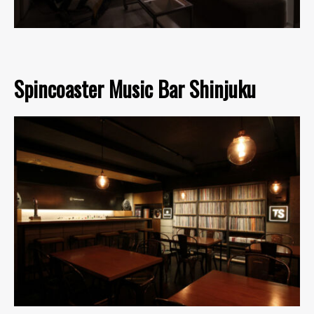
Spincoaster Music Bar Shinjuku