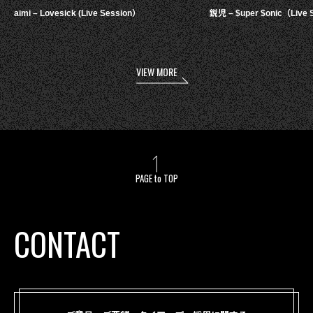
aimi – Lovesick (Live Session）
鋭児 – $uper $onic（Live 
VIEW MORE
PAGE to TOP
CONTACT