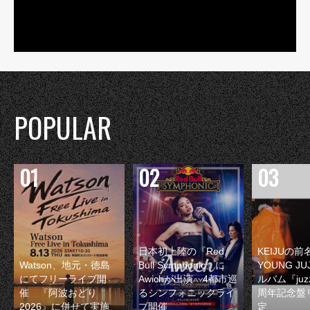
POPULAR
日本初上陸の『Red
KEIJUの
Watson、地元・徳島
Bull Symphonic』に
YOUNG JU
にてフリーライブ開
Awichが出演 4都市巡
ルバム『juzz
催 『阿波おどり
るシンフォニックライ
周年記念盤
2026』に併せて実施
ブ開催
定