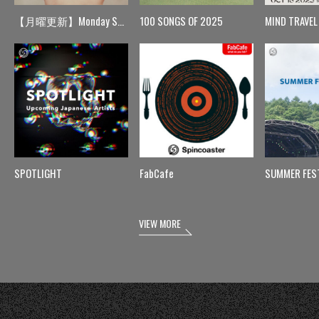
【月曜更新】Monday Spin
100 SONGS OF 2025
MIND TRAVEL
SPOTLIGHT
FabCafe
SUMMER FES
VIEW MORE