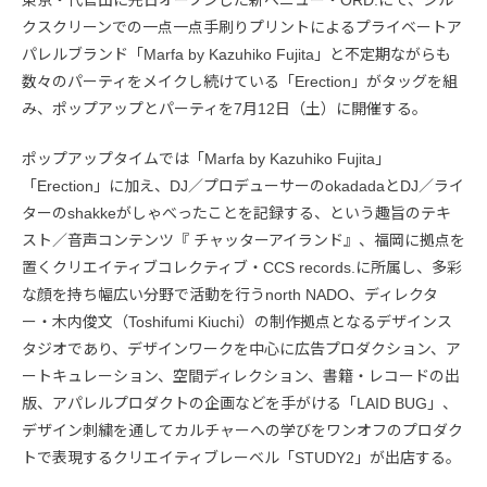
クスクリーンでの一点一点手刷りプリントによるプライベートア
パレルブランド「Marfa by Kazuhiko Fujita」と不定期ながらも
数々のパーティをメイクし続けている「Erection」がタッグを組
み、ポップアップとパーティを7月12日（土）に開催する。
ポップアップタイムでは「Marfa by Kazuhiko Fujita」
「Erection」に加え、DJ／プロデューサーのokadadaとDJ／ライ
ターのshakkeがしゃべったことを記録する、という趣旨のテキ
スト／音声コンテンツ『 チャッターアイランド』、福岡に拠点を
置くクリエイティブコレクティブ・CCS records.に所属し、多彩
な顔を持ち幅広い分野で活動を行うnorth NADO、ディレクタ
ー・木内俊文（Toshifumi Kiuchi）の制作拠点となるデザインス
タジオであり、デザインワークを中心に広告プロダクション、ア
ートキュレーション、空間ディレクション、書籍・レコードの出
版、アパレルプロダクトの企画などを手がける「LAID BUG」、
デザイン刺繍を通してカルチャーへの学びをワンオフのプロダク
トで表現するクリエイティブレーベル「STUDY2」が出店する。