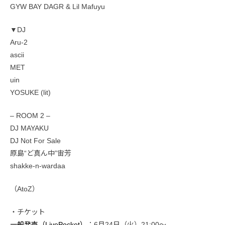
GYW BAY DAGR & Lil Mafuyu
▼DJ
Aru-2
ascii
MET
uin
YOSUKE (lit)
– ROOM 2 –
DJ MAYAKU
DJ Not For Sale
原島“ど真ん中”宙芳
shakke-n-wardaa
（AtoZ）
・チケット
一般発売（LivePocket）
：6月24日（火）21:00〜