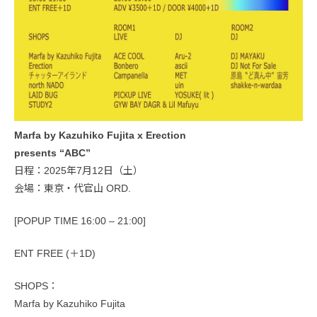
Marfa by Kazuhiko Fujita x Erection
presents “ABC”
日程：2025年7月12日（土）
会場：東京・代官山 ORD.
[POPUP TIME 16:00 – 21:00]
ENT FREE (＋1D)
SHOPS：
Marfa by Kazuhiko Fujita