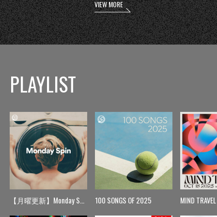
VIEW MORE
PLAYLIST
【月曜更新】Monday Spin
100 SONGS OF 2025
MIND TRAVEL