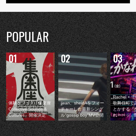
POPULAR
Rachel 
体験型フェス『集楽座
jjean、sheidAをフィー
歌舞伎町で
Collective Sounds &
チャーした最新シング
とかする『
Cultures』開催決定
ル“gossip boy”MV公開
れーーッ』