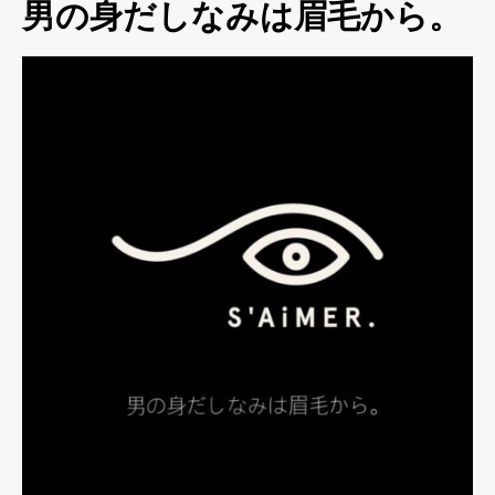
男の身だしなみは眉毛から。