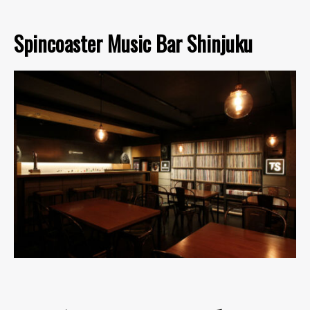
Spincoaster Music Bar Shinjuku