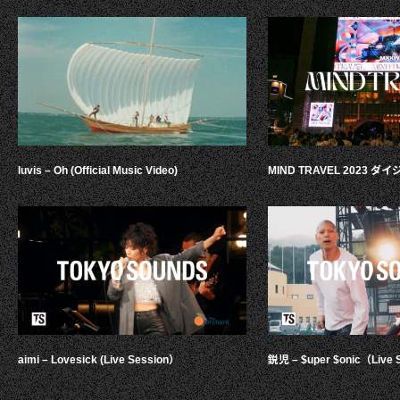
luvis – Oh (Official Music Video)
MIND TRAVEL 2023 
aimi – Lovesick (Live Session）
鋭児 – $uper $onic（Live 