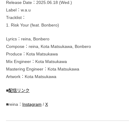
Release Date：2025.06.18 (Wed.)
Label：w.a.u
Tracklist：
1. Risk Your (feat. Bonbero)
Lyrics：reina, Bonbero
Compose：reina, Kota Matsukawa, Bonbero
Produce：Kota Matsukawa
Mix Engineer：Kota Matsukawa
Mastering Engineer：Kota Matsukawa
Artwork：Kota Matsukawa
■
配信リンク
■reina：
Instagram
/
X