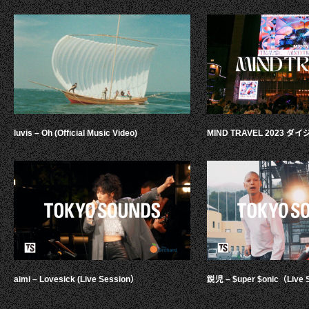
luvis – Oh (Official Music Video)
MIND TRAVEL 2023 
aimi – Lovesick (Live Session）
鋭児 – $uper $onic（Live 