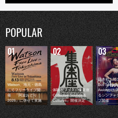
POPULAR
日本初上陸の
Watson、地元・徳島
Bull Symp
にてフリーライブ開
体験型フェス『集楽座
Awichが
催 『阿波おどり
Collective Sounds &
るシンフォ
2026』に併せて実施
Cultures』開催決定
ブ開催