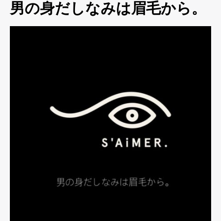
男の身だしなみは眉毛から。