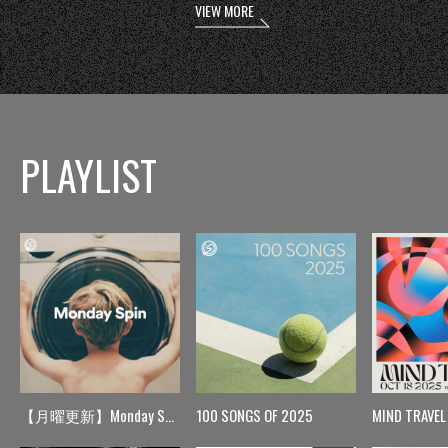
VIEW MORE
PLAYLIST
【月曜更新】Monday Spin
100 SONGS OF 2025
MIND TRAVEL