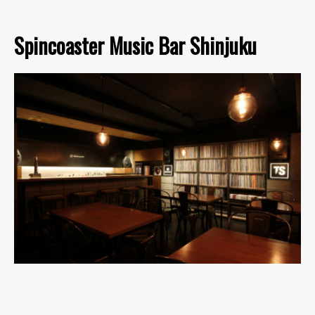
Spincoaster Music Bar Shinjuku