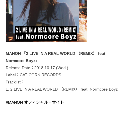
MANON 『2 LIVE IN A REAL WORLD （REMIX） feat.
Normcore Boyz』
Release Date：2018.10.17 (Wed.)
Label：CATICORN RECORDS
Tracklist：
1. 2 LIVE IN A REAL WORLD （REMIX） feat. Normcore Boyz
■
MANON オフィシャル・サイト