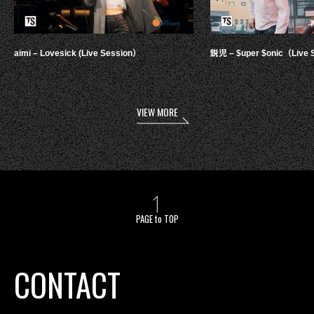
aimi – Lovesick (Live Session）
鋭児 – $uper $onic（Live 
VIEW MORE
PAGE to TOP
CONTACT