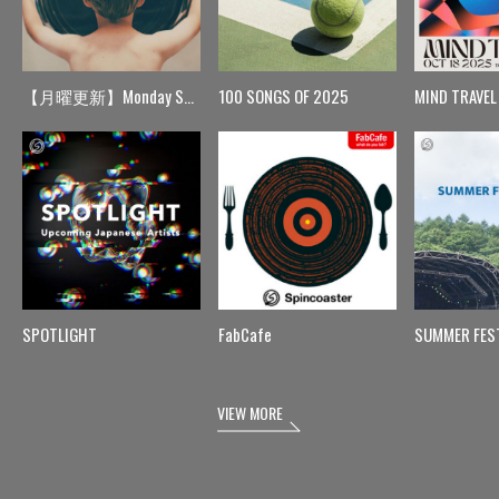
【月曜更新】Monday Spin
100 SONGS OF 2025
MIND TRAVEL
SPOTLIGHT
FabCafe
SUMMER FES
VIEW MORE