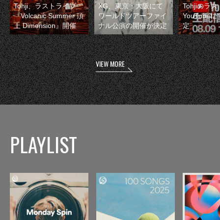
Tohji、ラストライブ
XG、東京・大阪にて
Tohjiのラ
『Volcanic Summer 頂
ワールドツアーファイ
YouTube
上 Dimension』開催
ナル公演の開催が決定
定
VIEW MORE
PLAYLIST