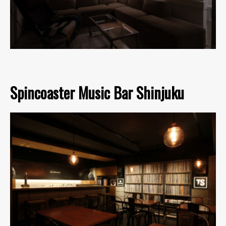
Spincoaster Music Bar Shinjuku