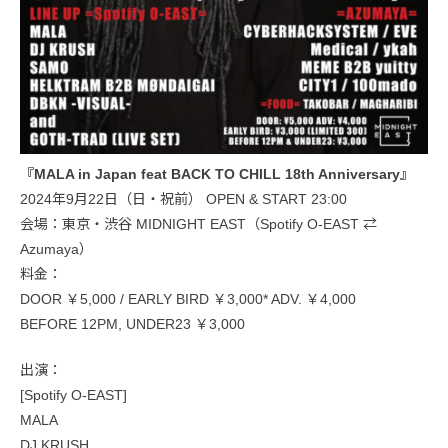
『MALA in Japan feat BACK TO CHILL 18th Anniversary』
2024年9月22日（日・祝前） OPEN & START 23:00
会場：東京・渋谷 MIDNIGHT EAST（Spotify O-EAST ⇄
Azumaya）
料金：
DOOR ￥5,000 / EARLY BIRD ￥3,000* ADV. ￥4,000
BEFORE 12PM, UNDER23 ￥3,000
出演：
[Spotify O-EAST]
MALA
DJ KRUSH