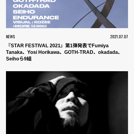
NEWS
2021.07.07
『STAR FESTIVAL 2021』第1弾発表でFumiya
Tanaka、Yosi Horikawa、GOTH-TRAD、okadada、
Seihoら9組