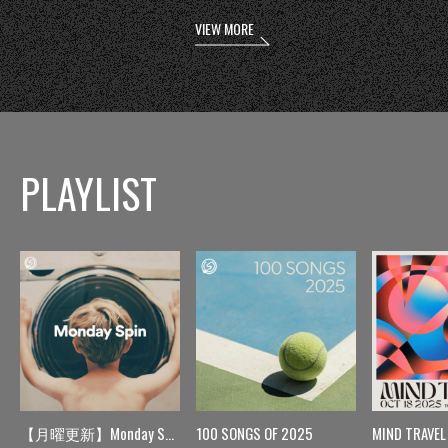
VIEW MORE
PLAYLIST
【月曜更新】Monday Spin
100 SONGS OF 2025
MIND TRAVEL