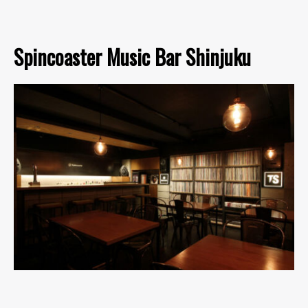
Spincoaster Music Bar Shinjuku