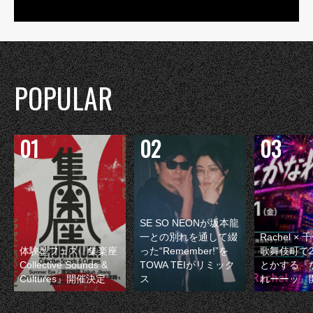
POPULAR
SE SO NEONが坂本龍
一との別れを通して綴
Rachel 
体験型フェス『集楽座
った“Remember!”を
歌舞伎町で
Collective Sounds &
TOWA TEIがリミック
とかする『
Cultures』開催決定
ス
れーーッ』