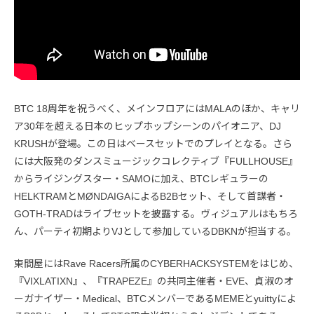
BTC 18周年を祝うべく、メインフロアにはMALAのほか、キャリ
ア30年を超える日本のヒップホップシーンのパイオニア、DJ
KRUSHが登場。この日はベースセットでのプレイとなる。さら
には大阪発のダンスミュージックコレクティブ『FULLHOUSE』
からライジングスター・SAMOに加え、BTCレギュラーの
HELKTRAMとMØNDAIGAによるB2Bセット、そして首謀者・
GOTH-TRADはライブセットを披露する。ヴィジュアルはもちろ
ん、パーティ初期よりVJとして参加しているDBKNが担当する。
東間屋にはRave Racers所属のCYBERHACKSYSTEMをはじめ、
『VIXLATIXN』、『TRAPEZE』の共同主催者・EVE、貞淑のオ
ーガナイザー・Medical、BTCメンバーであるMEMEとyuittyによ