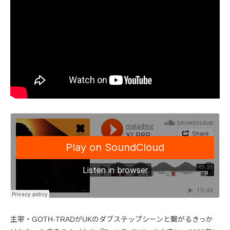
主宰・GOTH-TRADがUKのダブステップシーンと繋がるきっか