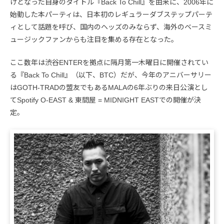
けとなった自身のタイトル『Back To Chill』を由来に、2006年に
始動した本パーティは、日本初のレギュラーダブステップパーテ
ィとして話題を呼び、国内のヘッズのみならず、海外のベースミ
ュージックファンからも注目を集める存在となった。
ここ数年は渋谷ENTERを拠点に隔月第一木曜日に開催されてい
る『Back To Chill』（以下、BTC）だが、今年のアニバーサリー
はGOTH-TRADの盟友でもあるMALAの6年ぶりの来日公演とし
てSpotify O-EAST & 東間屋 = MIDNIGHT EASTでの開催が決
定。