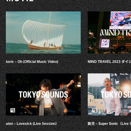
luvis – Oh (Official Music Video)
MIND TRAVEL 2023 
aimi – Lovesick (Live Session）
鋭児 – $uper $onic（Live 