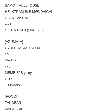
SAMO（FULLHOUSE）
HELKTRAM B2B MØNDAIGAI
DBKN -VISUAL-
and
GOTH-TRAD (LIVE SET)
[AZUMAYA]
CYBERHACKSYSTEM
EVE
Medical
ykah
MEME B2B yuitty
CITY1
100mado
[FOOD]
TAKOBAR
MAGHARIBI