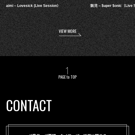
aimi – Lovesick (Live Session）
鋭児 – $uper $onic（Live 
VIEW MORE
PAGE to TOP
CONTACT