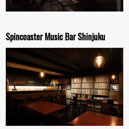
Spincoaster Music Bar Shinjuku