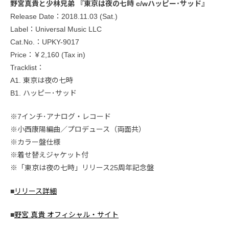
野宮真貴と少林兄弟 『東京は夜の七時 c/wハッピー･サッド』
Release Date：2018.11.03 (Sat.)
Label：Universal Music LLC
Cat.No.：UPKY-9017
Price：￥2,160 (Tax in)
Tracklist：
A1. 東京は夜の七時
B1. ハッピー･サッド
※7インチ･アナログ・レコード
※小西康陽編曲／プロデュース（両面共）
※カラー盤仕様
※着せ替えジャケット付
※「東京は夜の七時」リリース25周年記念盤
■
リリース詳細
■
野宮 真貴 オフィシャル・サイト