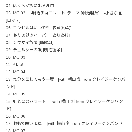
04. ぼくらが旅に出る理由
05. MC 02
-明治チョコレート･テーマ [明治製菓] -小さな瞳
[ロッテ]
06. エンゼルはいつでも [森永製菓)]
07. ありあけのハーバー [ありあけ]
08. シウマイ旅情 [崎陽軒]
09. チェルシーの唄 [明治製菓]
10. MC 03
11.ドレミ
12. MC 04
13. 気分を出してもう一度 [with 横山 剣 from クレイジーケンバ
ンド]
14. MC 05
15. 虹と雪のバラード [with 横山 剣 from クレイジーケンバン
ド]
16. MC 06
17. おもて寒いよね [with 横山 剣 from クレイジーケンバンド]
18. MC 07