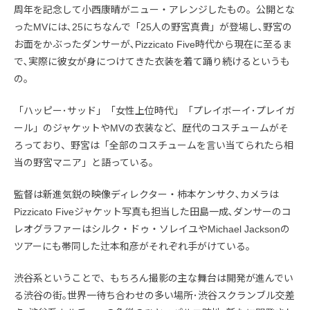
周年を記念して小西康晴がニュー・アレンジしたもの。公開とな
ったMVには､25にちなんで「25人の野宮真貴」が登場し､野宮の
お面をかぶったダンサーが､Pizzicato Five時代から現在に至るま
で､実際に彼女が身につけてきた衣装を着て踊り続けるというも
の。
「ハッピー･サッド」「女性上位時代」「プレイボーイ･プレイガ
ール」のジャケットやMVの衣装など、歴代のコスチュームがそ
ろっており、野宮は「全部のコスチュームを言い当てられたら相
当の野宮マニア」と語っている。
監督は新進気鋭の映像ディレクター・柿本ケンサク､カメラは
Pizzicato Fiveジャケット写真も担当した田島一成､ダンサーのコ
レオグラファーはシルク・ドゥ・ソレイユやMichael Jacksonの
ツアーにも帯同した辻本和彦がそれぞれ手がけている｡
渋谷系ということで、もちろん撮影の主な舞台は開発が進んでい
る渋谷の街｡世界一待ち合わせの多い場所･渋谷スクランブル交差