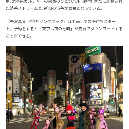
点､渋谷系カルチャーの象徴のひとつパルコ跡地､新たに開発され
た渋谷ストリームと､新旧の渋谷が舞台となっている｡
『野宮真貴 渋谷系ソングブック』はiTunesでの予約もスター
ト。予約をすると「東京は夜の七時」が先行でダウンロードする
ことができる。