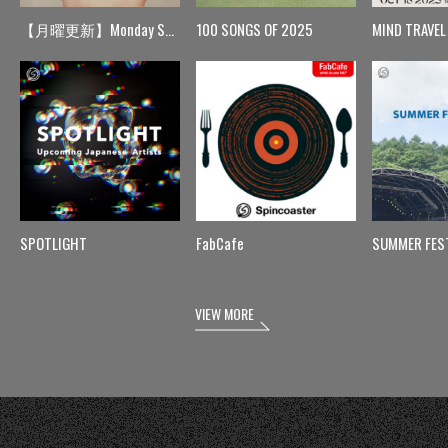
【月曜更新】Monday Spin
100 SONGS OF 2025
MIND TRAVEL
SPOTLIGHT
FabCafe
SUMMER FES
VIEW MORE