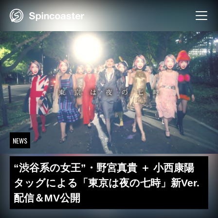
Skip
to
content
NEWS
“渋谷系の女王”・野宮真貴 ＋ 小西康陽
タッグによる「東京は夜の七時」新Ver.
配信＆MV公開