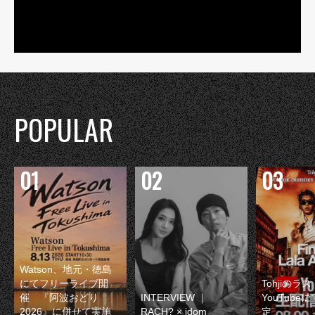
POPULAR
Watson、地元・徳島
にてフリーライブ開
Tohjiのラ
催 『阿波おどり
INTERVIEW ｜
YouTube
2026』に併せて実施
RACH? × idom
定