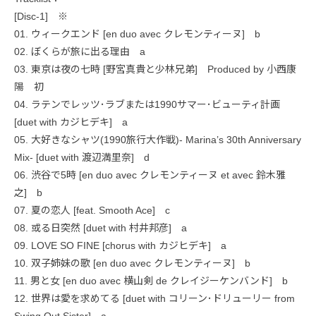
[Disc-1] ※
01. ウィークエンド [en duo avec クレモンティーヌ] b
02. ぼくらが旅に出る理由 a
03. 東京は夜の七時 [野宮真貴と少林兄弟] Produced by 小西康
陽 初
04. ラテンでレッツ･ラブまたは1990サマー･ビューティ計画
[duet with カジヒデキ] a
05. 大好きなシャツ(1990旅行大作戦)- Marina’s 30th Anniversary
Mix- [duet with 渡辺満里奈] d
06. 渋谷で5時 [en duo avec クレモンティーヌ et avec 鈴木雅
之] b
07. 夏の恋人 [feat. Smooth Ace] c
08. 或る日突然 [duet with 村井邦彦] a
09. LOVE SO FINE [chorus with カジヒデキ] a
10. 双子姉妹の歌 [en duo avec クレモンティーヌ] b
11. 男と女 [en duo avec 横山剣 de クレイジーケンバンド] b
12. 世界は愛を求めてる [duet with コリーン･ドリューリー from