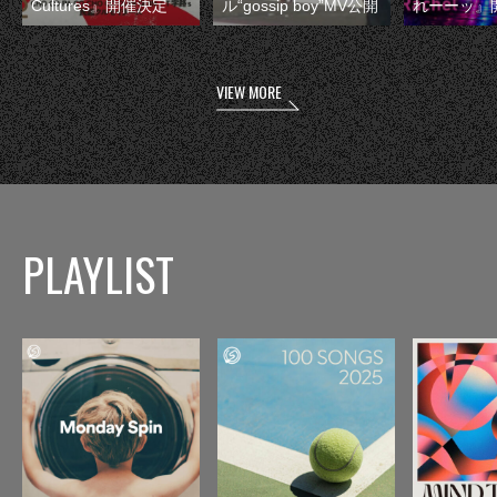
Cultures』開催決定
ル“gossip boy”MV公開
れーーッ』
VIEW MORE
PLAYLIST