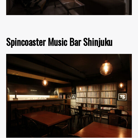
Spincoaster Music Bar Shinjuku