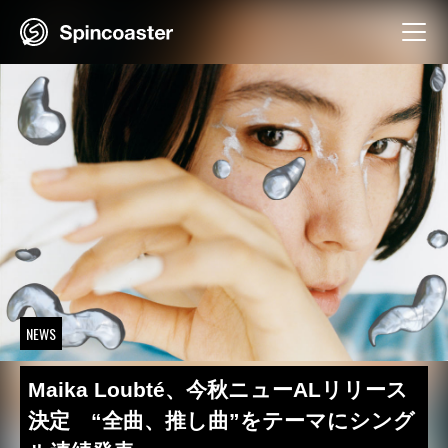
Skip
to
content
NEWS
Maika Loubté、今秋ニューALリリース
決定 “全曲、推し曲”をテーマにシング