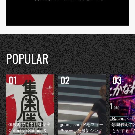
POPULAR
Rachel 
体験型フェス『集楽座
jjean、sheidAをフィー
歌舞伎町で
Collective Sounds &
チャーした最新シング
とかする『