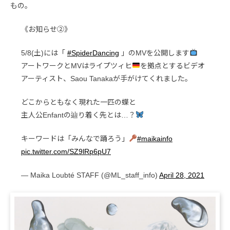
もの。
《お知らせ②》
5/8(土)には「
#SpiderDancing
」のMVを公開します
アートワークとMVはライプツィヒ
を拠点とするビデオ
アーティスト、Saou Tanakaが手がけてくれました。
どこからともなく現れた一匹の蝶と
主人公Enfantの辿り着く先とは…？
キーワードは「みんなで踊ろう」
#maikainfo
pic.twitter.com/SZ9lRp6pU7
— Maika Loubté STAFF (@ML_staff_info)
April 28, 2021