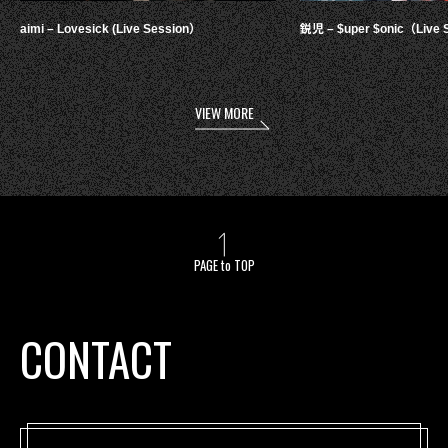
aimi – Lovesick (Live Session）
鋭児 – $uper $onic（Live 
VIEW MORE
PAGE to TOP
CONTACT