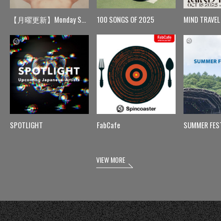
【月曜更新】Monday Spin
100 SONGS OF 2025
MIND TRAVEL
SPOTLIGHT
FabCafe
SUMMER FES
VIEW MORE