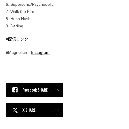
6. Supersonic/Psychedelic
7. Walk the Fire
8. Hush Hush
9. Darling
■
配信リンク
■Magnolian：
Instagram
Facebook SHARE
X SHARE