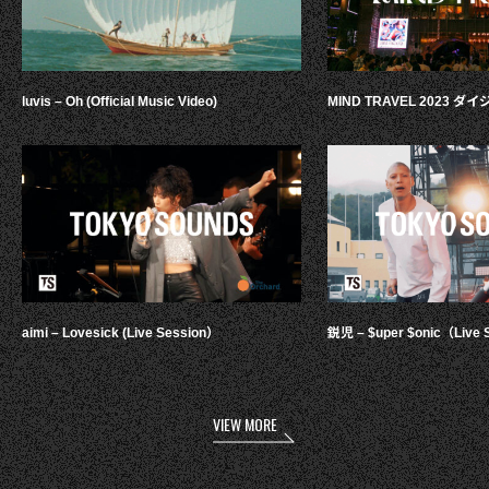
luvis – Oh (Official Music Video)
MIND TRAVEL 2023 
aimi – Lovesick (Live Session）
鋭児 – $uper $onic（Live 
VIEW MORE