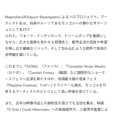
MagnolianはDulguun Bayasgalanによるソロプロジェクト。アー
ティスト名は、自身のルーツであるモンゴルへの静かなオマージ
ュとして名付け
られた。フォーク、インディロック、ドリームポップを基調とし
ながら、広大な風景を思わせる叙情性と、都市生活の孤独や希望
を映し出す繊細なリリック、そして包み込むような歌声で独自の
世界観を築いている。
これまでに『SXSW』（アメリカ）、『Canadian Music Week』
（カナダ）、『Zandari Festa』（韓国）など国際的なショーケ
ースフェスへ出演を果たすほか、母国最大級の音楽フェス
『Playtime Festival』ではヘッドライナーも務め、モンゴルを代
表するアーティストのひとりとして高い評価を受けている。
また、近年は映像作品との親和性の高さでも注目を集め、映画
『If Only I Could Hibernate』への楽曲提供や、小島秀夫監督によ