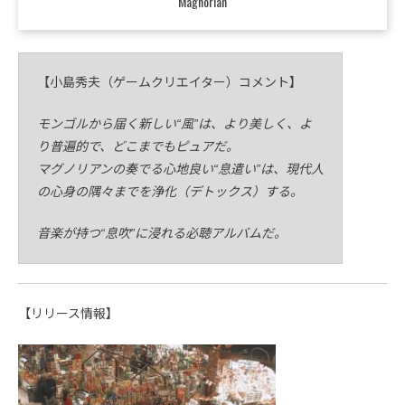
Magnorian
【小島秀夫（ゲームクリエイター）コメント】
モンゴルから届く新しい“風”は、より美しく、よ
り普遍的で、どこまでもピュアだ。
マグノリアンの奏でる心地良い“息遣い”は、現代人
の心身の隅々までを浄化（デトックス）する。
音楽が持つ“息吹”に浸れる必聴アルバムだ。
【リリース情報】