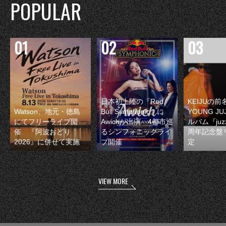
POPULAR
日本初上陸の『Red
KEIJUの
Watson、地元・徳島
Bull Symphonic』に
YOUNG JU
にてフリーライブ開
Awichが出演 4都市巡
ルバム『juzz
催 『阿波おどり
るシンフォニックライ
周年記念盤
2026』に併せて実施
ブ開催
定
VIEW MORE