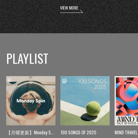
VIEW MORE
PLAYLIST
【月曜更新】Monday Spin
100 SONGS OF 2025
MIND TRAVEL