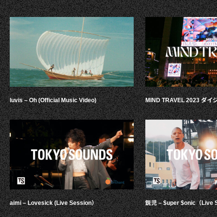
luvis – Oh (Official Music Video)
MIND TRAVEL 2023 
aimi – Lovesick (Live Session）
鋭児 – $uper $onic（Live 