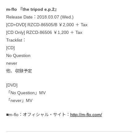
m-flo 『the tripod e.p.2』
Release Date：2018.03.07 (Wed.)
[CD+DVD] RZCD-86505/B ￥2,000 ＋ Tax
[CD Only] RZCD-86506 ￥1,200 ＋ Tax
Tracklist：
[CD]
No Question
never
他、収録予定
[DVD]
「No Question」MV
「never」MV
■m-flo：オフィシャル・サイト：
http://m-flo.com/