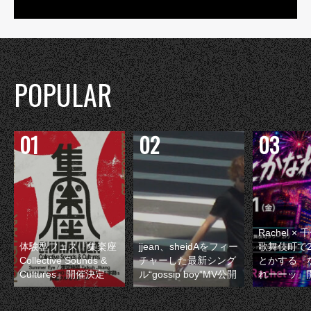
POPULAR
Rachel 
体験型フェス『集楽座
jjean、sheidAをフィー
歌舞伎町で
Collective Sounds &
チャーした最新シング
とかする『
Cultures』開催決定
ル“gossip boy”MV公開
れーーッ』