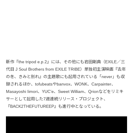
新作『the tripod e.p.2』には、その他にも岩田剛典（EXILE／三
代目 J Soul Brothers from EXILE TRIBE）単独初主演映画『去年
の冬、きみと別れ』の主題歌にも起用されている「never」も収
録されるほか、tofubeatsやbanvox、WONK、Carpainter、
Masayoshi Iimori、YUC’e、Sweet William、Qrionなどをリミキ
サーとして起用した7週連続リリース・プロジェクト、
『BACK2THEFUTUREEP』も進行中となっている。