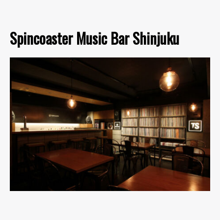
Spincoaster Music Bar Shinjuku