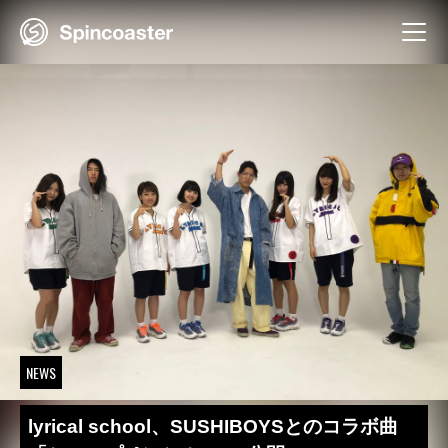
Skip
to
content
NEWS
lyrical school、SUSHIBOYSとのコラボ曲