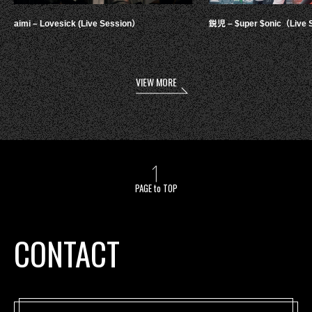
aimi – Lovesick (Live Session）
鋭児 – $uper $onic（Live 
VIEW MORE
PAGE to TOP
CONTACT