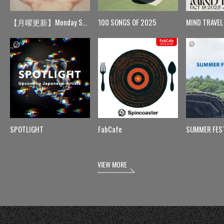
【月曜更新】Monday Spin
100 SONGS OF 2025
MIND TRAVEL
SPOTLIGHT
FabCafe
SUMMER FES
VIEW MORE