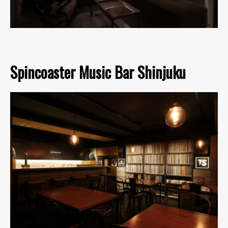
Spincoaster Music Bar Shinjuku