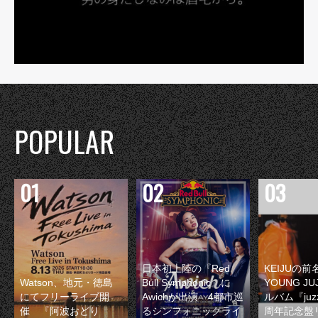
POPULAR
日本初上陸の『Red
KEIJUの
Watson、地元・徳島
Bull Symphonic』に
YOUNG JU
にてフリーライブ開
Awichが出演 4都市巡
ルバム『juzz
催 『阿波おどり
るシンフォニックライ
周年記念盤