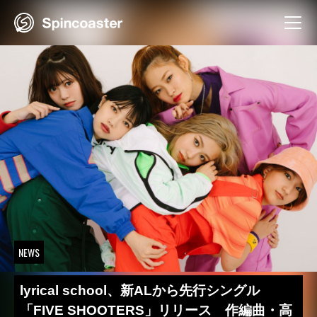
Skip
to
content
NEWS
lyrical school、新ALから先行シングル
「FIVE SHOOTERS」リリース 作編曲・高