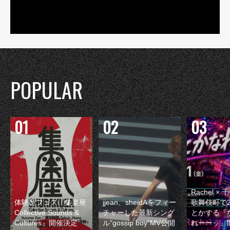
POPULAR
Rachel 
体験型フェス『集楽座
jjean、sheidAをフィー
歌舞伎町で
Collective Sounds &
チャーした最新シング
とかする『
Cultures』開催決定
ル“gossip boy”MV公開
れーーッ』