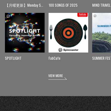
【月曜更新】Monday Spin
100 SONGS OF 2025
MIND TRAVEL
SPOTLIGHT
FabCafe
SUMMER FES
VIEW MORE