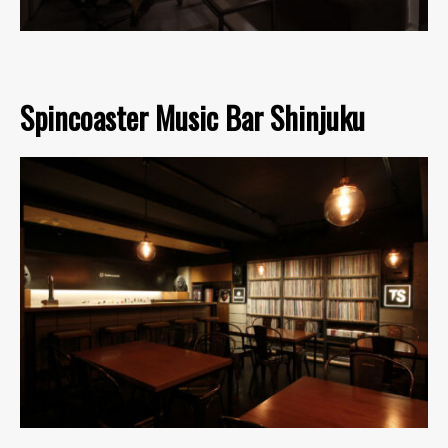
Spincoaster Music Bar Shinjuku