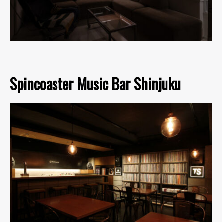
Spincoaster Music Bar Shinjuku