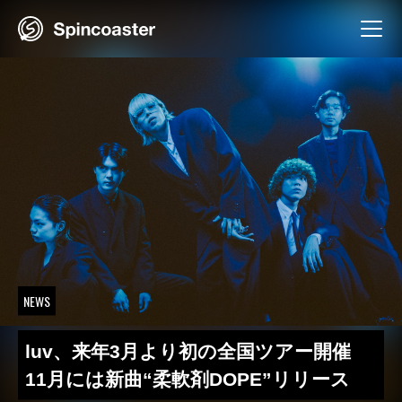
Skip
to
content
NEWS
luv、来年3月より初の全国ツアー開催
11月には新曲“柔軟剤DOPE”リリース