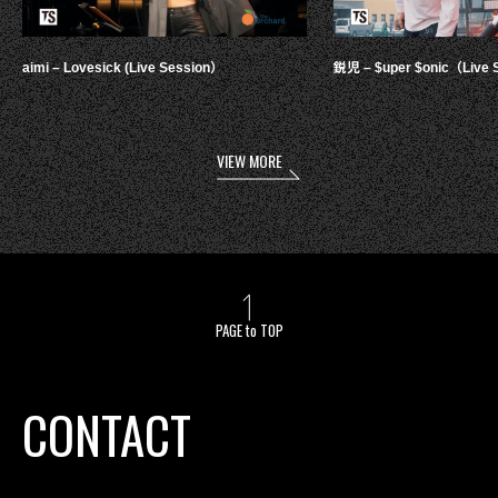
aimi – Lovesick (Live Session）
鋭児 – $uper $onic（Live 
VIEW MORE
PAGE to TOP
CONTACT