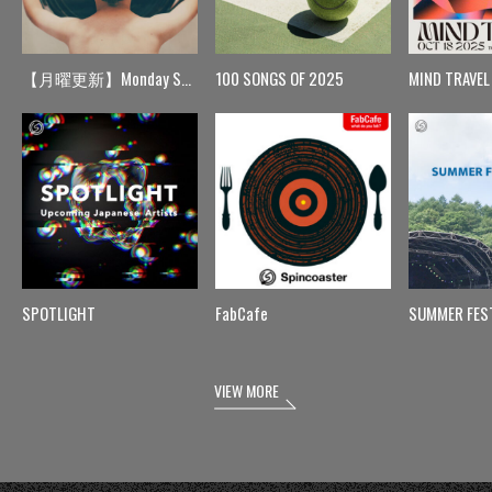
【月曜更新】Monday Spin
100 SONGS OF 2025
MIND TRAVEL
SPOTLIGHT
FabCafe
SUMMER FES
VIEW MORE