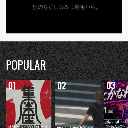
POPULAR
Rachel 
体験型フェス『集楽座
jjean、sheidAをフィー
歌舞伎町で