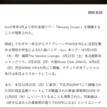
2024.10.20
luvが来年3月より初の全国ツアー『Already Crusin’』を開催する
ことが発表された。
結成してわずか一年ながらライブシーンやSNSを中心に注目を集
める現役大学生による5人組バンド・luv。本ツアーは3月20日
（木・祝）福岡The Voodoo Lounge、3月22日（土）名古屋新栄
シャングリラ、3月30日（日）大阪Music Club JANUS、4月6日
（日）渋谷WWW Xの4カ所にて開催。チケットのオフィシャル
先行は本日よりスタートしている。
また、本日10月20日（日）に東京・下北沢ADRIFTにて開催され
た初の自主企画イベントにて初披露された新曲“柔軟剤DOPE”が
11月6日（水）にリリースとなることも発表された。同楽曲は
《好きなあの人の柔軟剤の香りでDOPEになる》というユニーク