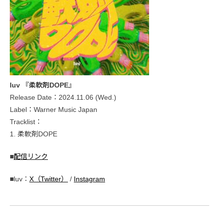
luv 『柔軟剤DOPE』
Release Date：2024.11.06 (Wed.)
Label：Warner Music Japan
Tracklist：
1. 柔軟剤DOPE
■
配信リンク
■luv：
X（Twitter）
/
Instagram