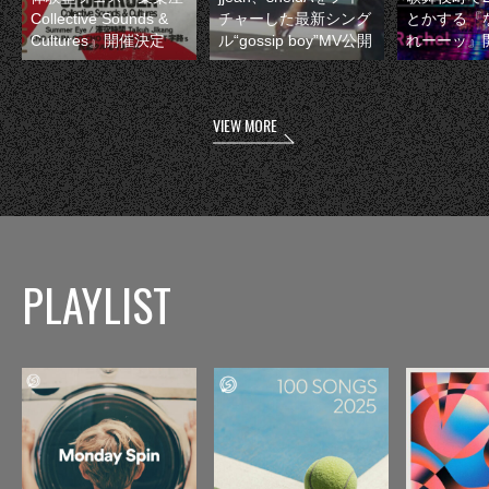
Collective Sounds &
チャーした最新シング
とかする『
Cultures』開催決定
ル“gossip boy”MV公開
れーーッ』
VIEW MORE
PLAYLIST