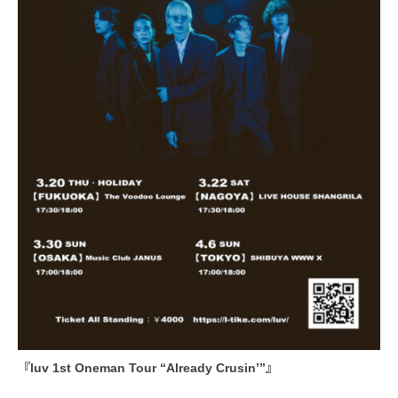
『luv 1st Oneman Tour “Already Crusin’”』