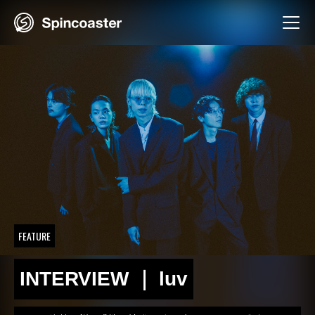
Skip
to
content
FEATURE
INTERVIEW ｜ luv