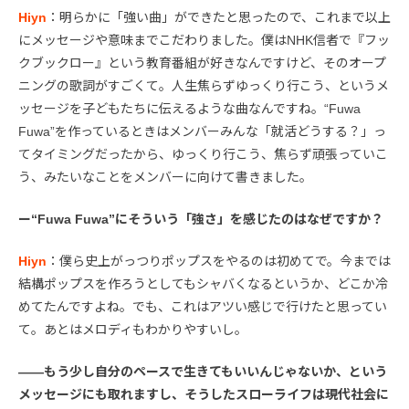
Hiyn
：明らかに「強い曲」ができたと思ったので、これまで以上
にメッセージや意味までこだわりました。僕はNHK信者で『フッ
クブックロー』という教育番組が好きなんですけど、そのオープ
ニングの歌詞がすごくて。人生焦らずゆっくり行こう、というメ
ッセージを子どもたちに伝えるような曲なんですね。“Fuwa
Fuwa”を作っているときはメンバーみんな「就活どうする？」っ
てタイミングだったから、ゆっくり行こう、焦らず頑張っていこ
う、みたいなことをメンバーに向けて書きました。
ー“Fuwa Fuwa”にそういう「強さ」を感じたのはなぜですか？
Hiyn
：僕ら史上がっつりポップスをやるのは初めてで。今までは
結構ポップスを作ろうとしてもシャバくなるというか、どこか冷
めてたんですよね。でも、これはアツい感じで行けたと思ってい
て。あとはメロディもわかりやすいし。
――もう少し自分のペースで生きてもいいんじゃないか、という
メッセージにも取れますし、そうしたスローライフは現代社会に