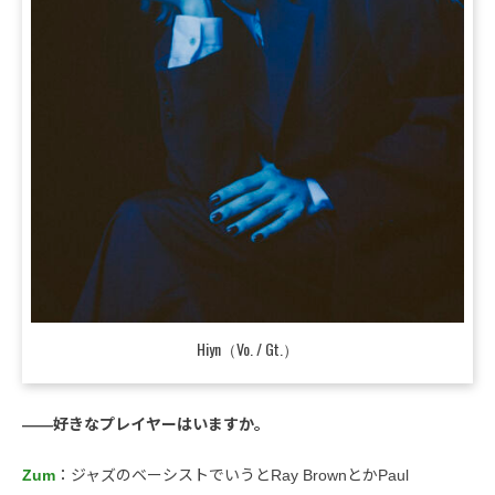
Hiyn（Vo. / Gt.）
――好きなプレイヤーはいますか。
Zum
：ジャズのベーシストでいうとRay BrownとかPaul