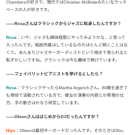
Chambersが好きで、現代ではChristian McBrideみたいなウッド
ベースの人が好きです。
――Rosaさんはクラシックからジャズに転身したんですか？
Rosa
：いや、ジャズも興味程度にやってみようかな、と思って
入ったんです。結局所属はしているもののほとんど続くことはな
くて。あんまりジャズキーボーディストという視点で見られると
恥ずかしいですね。クラシックは今も趣味で続けています。
――フェイバリットピアニストを挙げるとしたら？
Rosa
：クラシックやったらMartha Argerichさん。80歳を過ぎて
も現役で活動されている方で、彼女の演奏の内容とか表現の仕
方、手の動きはかなり研究しています。
――OfeenさんははじめからDJだったんですか？
Hiyn
：Ofeenは最初キーボードだったんです。そのときはSho、