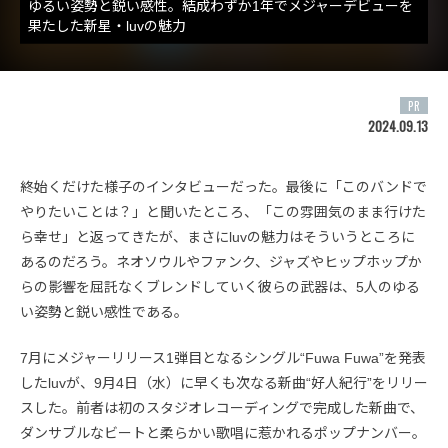
ゆるい姿勢と鋭い感性。結成わずか1年でメジャーデビューを
果たした新星・luvの魅力
PR
2024.09.13
終始くだけた様子のインタビューだった。最後に「このバンドで
やりたいことは？」と聞いたところ、「この雰囲気のまま行けた
ら幸せ」と返ってきたが、まさにluvの魅力はそういうところに
あるのだろう。ネオソウルやファンク、ジャズやヒップホップか
らの影響を屈託なくブレンドしていく彼らの武器は、5人のゆる
い姿勢と鋭い感性である。
7月にメジャーリリース1弾目となるシングル“Fuwa Fuwa”を発表
したluvが、9月4日（水）に早くも次なる新曲“好人紀行”をリリー
スした。前者は初のスタジオレコーディングで完成した新曲で、
ダンサブルなビートと柔らかい歌唱に惹かれるポップナンバー。