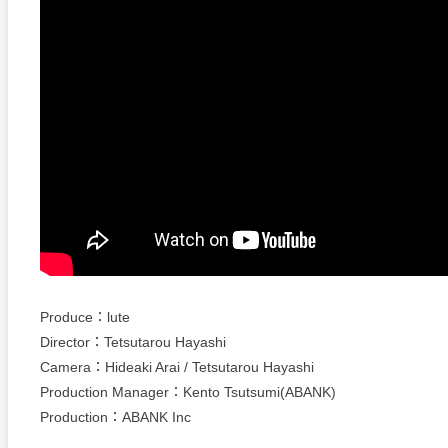
Produce：lute
Director：Tetsutarou Hayashi
Camera：Hideaki Arai / Tetsutarou Hayashi
Production Manager：Kento Tsutsumi(ABANK)
Production：ABANK Inc