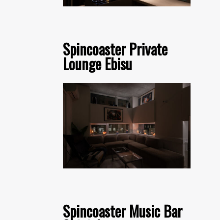
Spincoaster Private
Lounge Ebisu
Spincoaster Music Bar