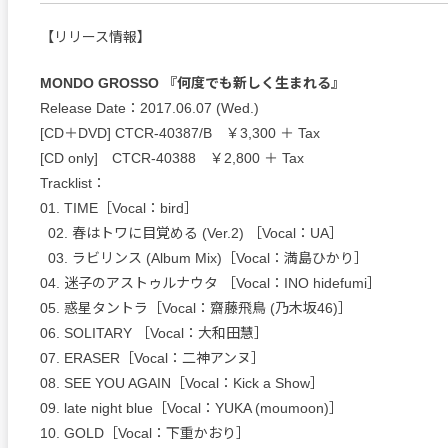
【リリース情報】
MONDO GROSSO 『何度でも新しく生まれる』
Release Date：2017.06.07 (Wed.)
[CD＋DVD] CTCR-40387/B ￥3,300 ＋ Tax
[CD only] CTCR-40388 ￥2,800 ＋ Tax
Tracklist：
01. TIME［Vocal：bird］
02. 春はトワに目覚める (Ver.2) ［Vocal：UA］
03. ラビリンス (Album Mix)［Vocal：満島ひかり］
04. 迷子のアストゥルナウタ ［Vocal：INO hidefumi］
05. 惑星タントラ［Vocal：齋藤飛鳥 (乃木坂46)］
06. SOLITARY ［Vocal：大和田慧］
07. ERASER［Vocal：二神アンヌ］
08. SEE YOU AGAIN［Vocal：Kick a Show］
09. late night blue［Vocal：YUKA (moumoon)］
10. GOLD［Vocal：下重かおり］