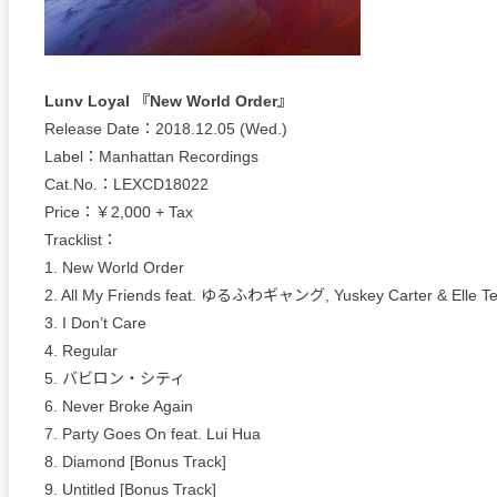
Lunv Loyal 『New World Order』
Release Date：2018.12.05 (Wed.)
Label：Manhattan Recordings
Cat.No.：LEXCD18022
Price：￥2,000 + Tax
Tracklist：
1. New World Order
2. All My Friends feat. ゆるふわギャング, Yuskey Carter & Elle T
3. I Don’t Care
4. Regular
5. バビロン・シティ
6. Never Broke Again
7. Party Goes On feat. Lui Hua
8. Diamond [Bonus Track]
9. Untitled [Bonus Track]