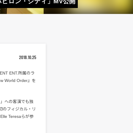
゙ビロン・シティ」MV公開
2018.10.25
NT ENT.所属のラ
orld Order』を
ero」への客演でも独
は自身初のフィジカル・リ
e Teresaらが参