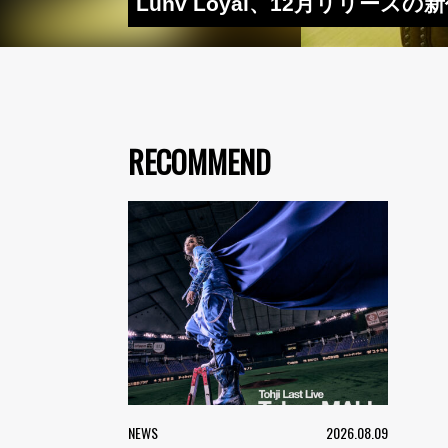
Lunv Loyal、12月リリ
RECOMMEND
NEWS
2026.08.09