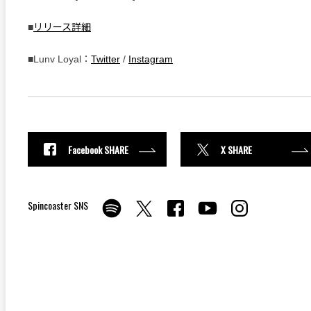
■
リリース詳細
■Lunv Loyal：
Twitter
/
Instagram
Facebook SHARE
X SHARE
Spincoaster SNS