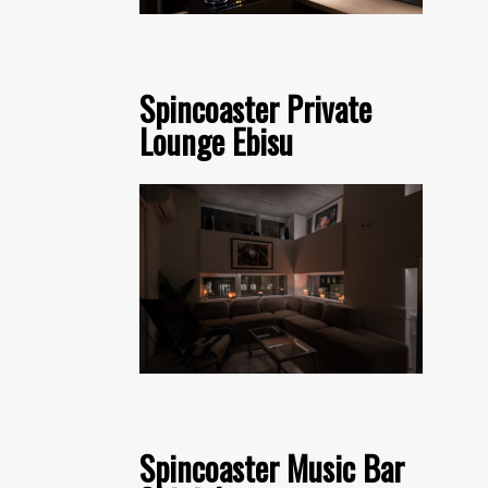
Spincoaster Private
Lounge Ebisu
Spincoaster Music Bar