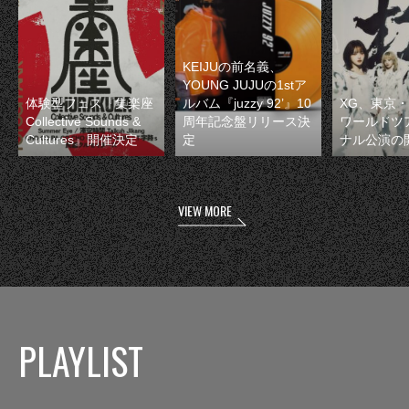
KEIJUの前名義、
YOUNG JUJUの1stア
体験型フェス『集楽座
ルバム『juzzy 92’』10
XG、東京
Collective Sounds &
周年記念盤リリース決
ワールドツ
Cultures』開催決定
定
ナル公演の
VIEW MORE
PLAYLIST