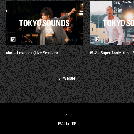
aimi – Lovesick (Live Session）
鋭児 – $uper $onic（Live 
VIEW MORE
PAGE to TOP