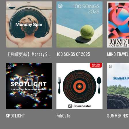
【月曜更新】Monday Spin
100 SONGS OF 2025
MIND TRAVEL
SPOTLIGHT
FabCafe
SUMMER FES