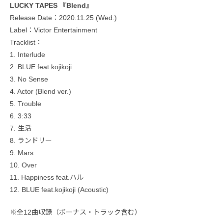
LUCKY TAPES 『Blend』
Release Date：2020.11.25 (Wed.)
Label：Victor Entertainment
Tracklist：
1. Interlude
2. BLUE feat.kojikoji
3. No Sense
4. Actor (Blend ver.)
5. Trouble
6. 3:33
7. 生活
8. ランドリー
9. Mars
10. Over
11. Happiness feat.ハル
12. BLUE feat.kojikoji (Acoustic)
※全12曲収録（ボーナス・トラック含む）