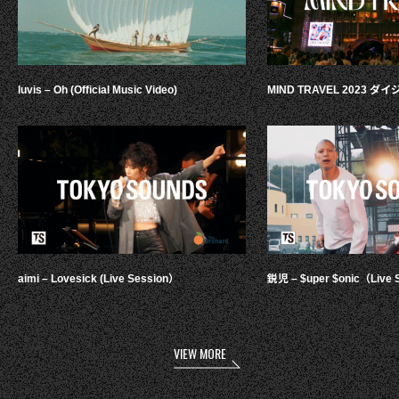
luvis – Oh (Official Music Video)
MIND TRAVEL 2023 
aimi – Lovesick (Live Session）
鋭児 – $uper $onic（Live 
VIEW MORE