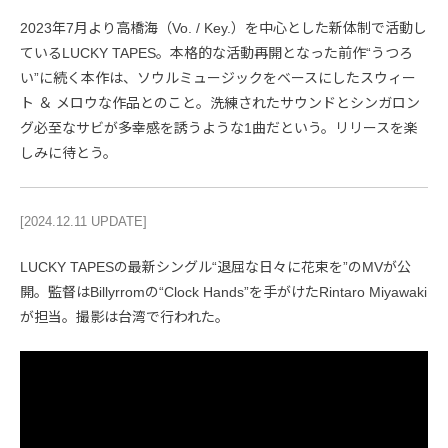
2023年7月より高橋海（Vo. / Key.）を中心とした新体制で活動し
ているLUCKY TAPES。本格的な活動再開となった前作“うつろ
い”に続く本作は、ソウルミュージックをベースにしたスウィー
ト ＆ メロウな作品とのこと。洗練されたサウンドとシンガロン
グ必至なサビが多幸感を誘うような1曲だという。リリースを楽
しみに待とう。
[2024.12.11 UPDATE]
LUCKY TAPESの最新シングル“退屈な日々に花束を”のMVが公
開。監督はBillyrromの“Clock Hands”を手がけたRintaro Miyawaki
が担当。撮影は台湾で行われた。