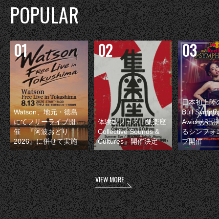
POPULAR
日本初上陸の
Watson、地元・徳島
Bull Symp
にてフリーライブ開
体験型フェス『集楽座
Awichが
催 『阿波おどり
Collective Sounds &
るシンフォ
2026』に併せて実施
Cultures』開催決定
ブ開催
VIEW MORE