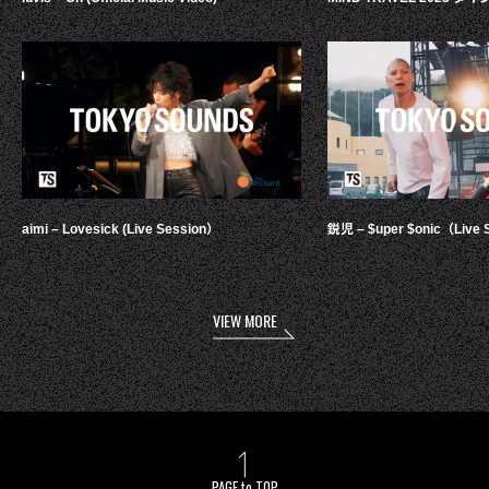
aimi – Lovesick (Live Session）
鋭児 – $uper $onic（Live 
VIEW MORE
PAGE to TOP