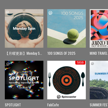
【月曜更新】Monday Spin
100 SONGS OF 2025
MIND TRAVEL
SPOTLIGHT
FabCafe
SUMMER FES