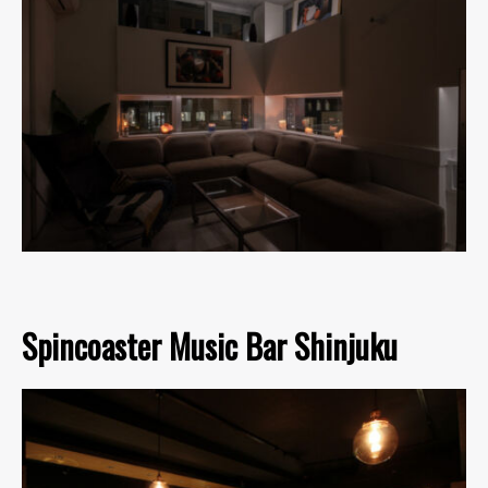
Spincoaster Music Bar Shinjuku