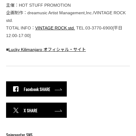
主催：HOT STUFF PROMOTION
企画制作：dreamusic Artist Management,Inc./VINTAGE ROCK
std.
TOTAL INFO：
VINTAGE ROCK std.
TEL.03-3770-6900[平日
12:00-17:00]
■
Lucky Kilimanjaro オフィシャル・サイト
Facebook SHARE
X SHARE
Spincoaster SNS