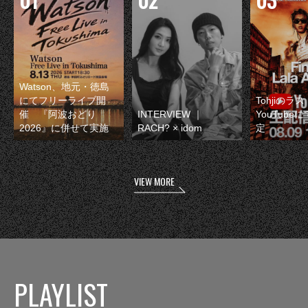
Watson、地元・徳島
にてフリーライブ開
Tohjiのラ
催 『阿波おどり
INTERVIEW ｜
YouTube
2026』に併せて実施
RACH? × idom
定
VIEW MORE
PLAYLIST