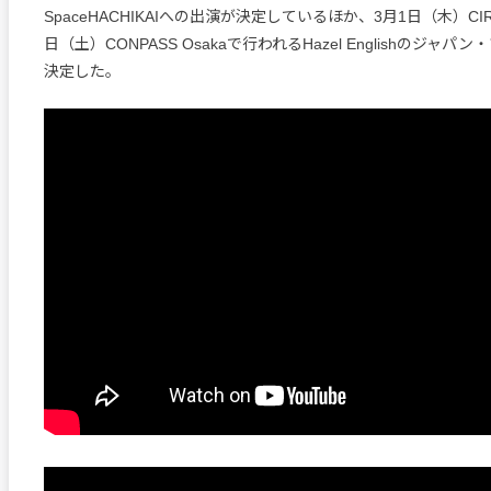
SpaceHACHIKAIへの出演が決定しているほか、3月1日（木）CIRC
日（土）CONPASS Osakaで行われるHazel Englishのジャ
決定した。