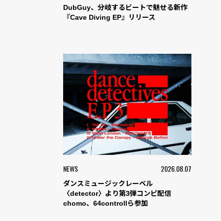
DubGuy、分岐するビートで魅せる新作
『Cave Diving EP』リリース
NEWS
2026.08.07
ダンスミュージックレーベル
〈detector〉より第3弾コンピ配信
chomo、64controllら参加