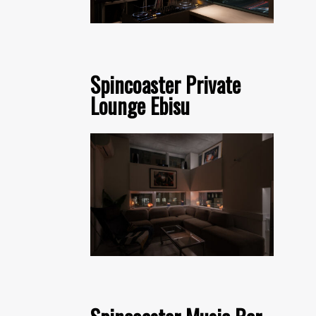
Spincoaster Private
Lounge Ebisu