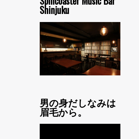
Spincoaster Music Bar
Shinjuku
男の身だしなみは
眉毛から。