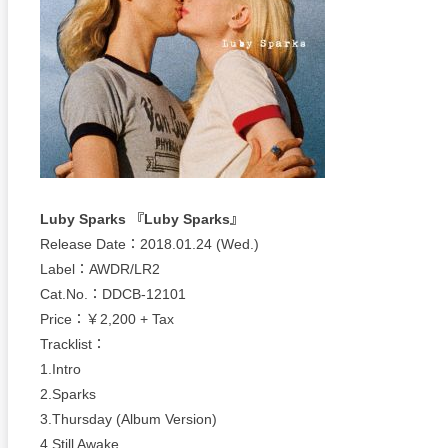
Luby Sparks 『Luby Sparks』
Release Date：2018.01.24 (Wed.)
Label：AWDR/LR2
Cat.No.：DDCB-12101
Price：￥2,200 + Tax
Tracklist：
1.Intro
2.Sparks
3.Thursday (Album Version)
4.Still Awake