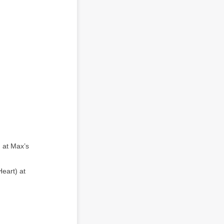
 at Max’s
eart) at