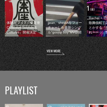
Rachel 
体験型フェス『集楽座
jjean、sheidAをフィー
歌舞伎町で
Collective Sounds &
チャーした最新シング
とかする『
Cultures』開催決定
ル“gossip boy”MV公開
れーーッ』
VIEW MORE
PLAYLIST