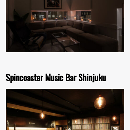
Spincoaster Music Bar Shinjuku