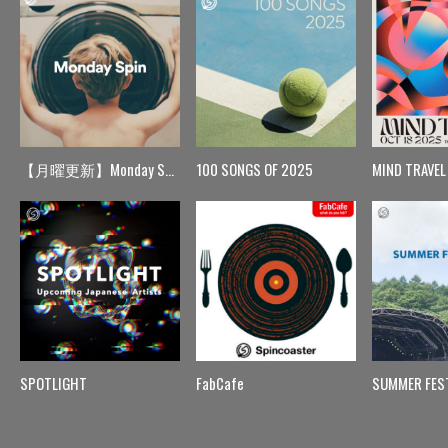
【月曜更新】Monday Spin
100 SONGS OF 2025
MIND TRAVEL
SPOTLIGHT
FabCafe
SUMMER FES