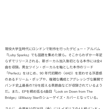
現役大学生時代にロンドンで制作を行ったデビュー・アルバム
『Luby Sparks』でも話題を集めた彼ら。そこからわずか一年足
らずでリリースされる、新ボーカル加入後初となる本作には全4
曲を収録。男女ツイン・ボーカルを軸とした本作のリード
「Perfect」をはじめ、90 年代初期の〈4AD〉を思わせる浮遊感
のあるドリーム・ポップや、複雑な構成とアグレッシヴな展開で
バンド史上最長の7分を超える表題曲などが収録されているよう
だ。また、EPを締め括る4曲目「Look on Down from The
Bridge」はMazzy Starのシューゲイズ・カバーとなっている。
さらに、今週末10月26日（金）には イギリスの4人組バンド・