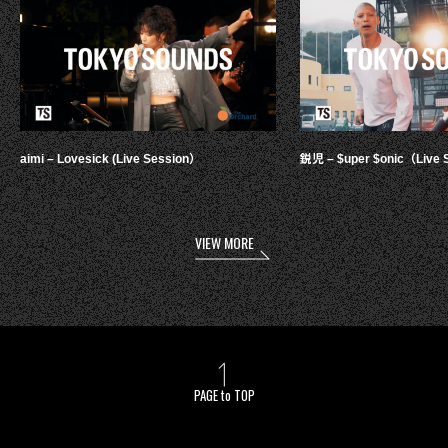
aimi – Lovesick (Live Session）
鋭児 – $uper $onic（Live 
VIEW MORE
PAGE to TOP