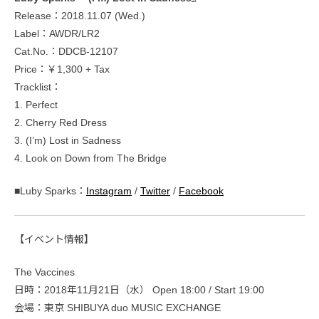
Release：2018.11.07 (Wed.)
Label：AWDR/LR2
Cat.No.：DDCB-12107
Price：￥1,300 + Tax
Tracklist：
1. Perfect
2. Cherry Red Dress
3. (I’m) Lost in Sadness
4. Look on Down from The Bridge
■Luby Sparks：
Instagram
/
Twitter
/
Facebook
【イベント情報】
The Vaccines
日時：2018年11月21日（水） Open 18:00 / Start 19:00
会場：東京 SHIBUYA duo MUSIC EXCHANGE