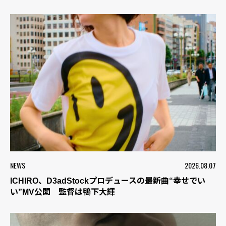
NEWS
2026.08.07
ICHIRO、D3adStockプロデュースの最新曲“幸せでい
い”MV公開 監督は鴨下大輝