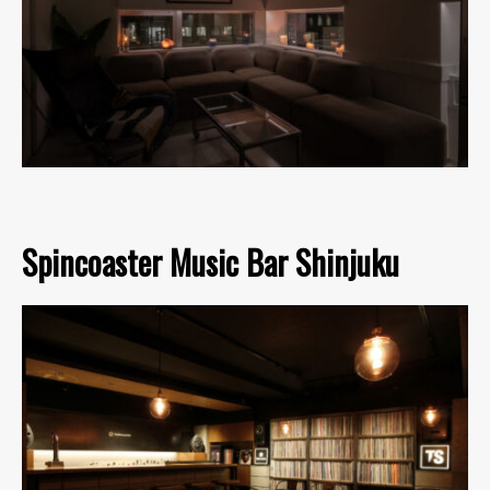
Spincoaster Music Bar Shinjuku