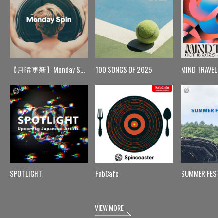
【月曜更新】Monday Spin
100 SONGS OF 2025
MIND TRAVEL
SPOTLIGHT
FabCafe
SUMMER FES
VIEW MORE