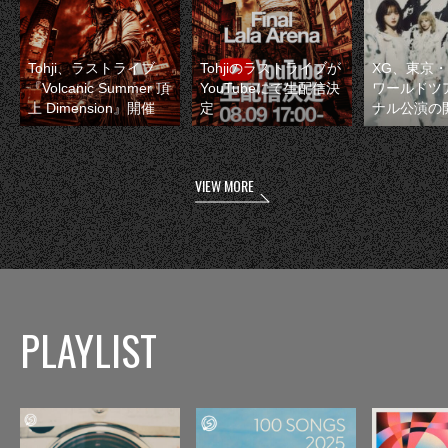
Tohji、ラストライブ
Tohjiのラストライブが
XG、東京
『Volcanic Summer 頂
YouTubeにて生配信決
ワールドツ
上 Dimension』開催
定
ナル公演の
VIEW MORE
PLAYLIST