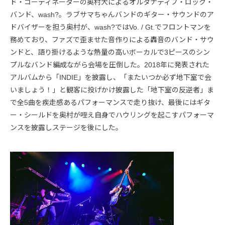
ド・コーディネーターの奥村大によるオルタナティブ・ロック・
バンド、wash?。ラブサマちゃんバンドのギター・サウンドのア
ドバイザーを担う奥村が、wash?ではVo. / Gt.でフロントマンを
務めており、ファズで歪ませた音作りによる轟音のバンド・サウ
ンドと、語り掛けるような熱量の高いボーカルで3ピースのシン
プルなバンド編成ながら会場を圧倒した。2018年に発表された
アルバムから「INDIE」を披露し、「またいつか必ず地下室で会
いましょう！」と観客に投げかけ披露した「地下室の反逆者」ま
で全5曲を疾走感あるパフォーマンスで走り抜け、最後にはギタ
ー・シールドを奥村が咥え自身でハウリングを起こすパフォーマ
ンスを披露しステージを後にした。