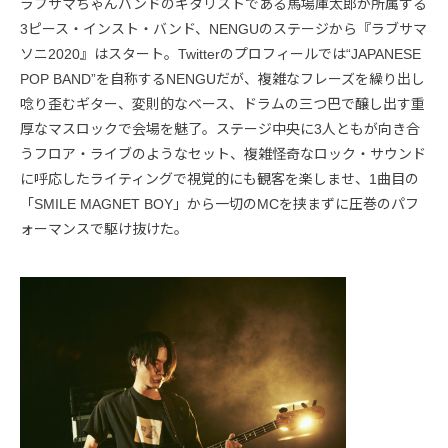
ラブサマちゃんバンドのギタリストである馬場庫太郎が所属する
3ピース・インスト・バンド、NENGUのステージから『ラブサマ
ソニ2020』はスタート。Twitterのプロフィールでは“JAPANESE
POP BAND”を自称するNENGUだが、複雑なフレーズを繰り出し
唸り歪むギター、変則的なベース、ドラムの三つ巴で醸し出す重
厚なマスロックで会場を魅了。ステージ中央に3人ともが向き合
うフロア・ライブのようなセット、複雑怪奇なロック・サウンド
に呼応したライティングで視覚的にも観客を楽しませ、1曲目の
「SMILE MAGNET BOY」から一切のMCを挟まずに圧巻のパフ
ォーマンスで駆け抜けた。