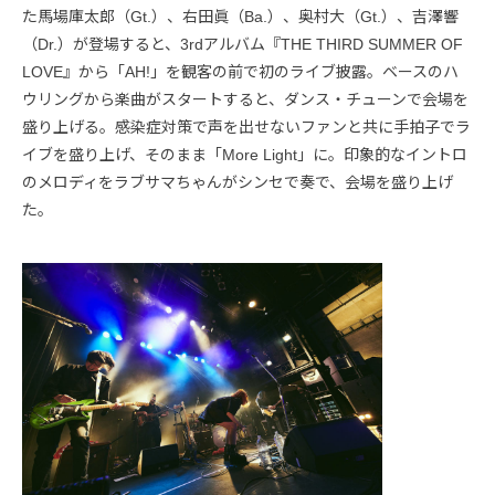
た馬場庫太郎（Gt.）、右田眞（Ba.）、奥村大（Gt.）、吉澤響
（Dr.）が登場すると、3rdアルバム『THE THIRD SUMMER OF
LOVE』から「AH!」を観客の前で初のライブ披露。ベースのハ
ウリングから楽曲がスタートすると、ダンス・チューンで会場を
盛り上げる。感染症対策で声を出せないファンと共に手拍子でラ
イブを盛り上げ、そのまま「More Light」に。印象的なイントロ
のメロディをラブサマちゃんがシンセで奏で、会場を盛り上げ
た。