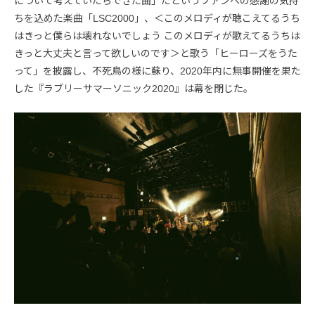
について考えていたらできた曲」だというファンへの感謝の気持
ちを込めた楽曲「LSC2000」、＜このメロディが聴こえてるうち
はきっと僕らは壊れないでしょう このメロディが歌えてるうちは
きっと大丈夫と言って欲しいのです＞と歌う「ヒーローズをうた
って」を披露し、不死鳥の様に蘇り、2020年内に無事開催を果た
した『ラブリーサマーソニック2020』は幕を閉じた。