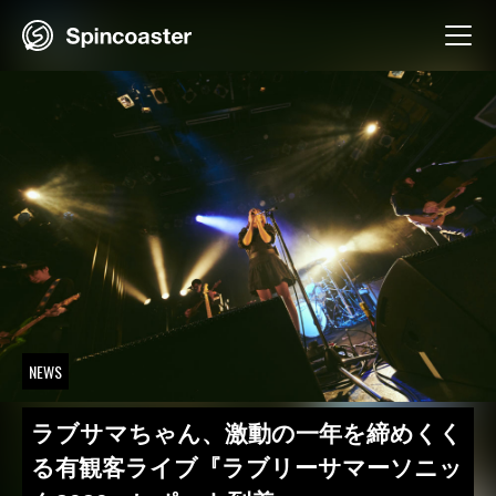
Skip
to
content
NEWS
ラブサマちゃん、激動の一年を締めくく
る有観客ライブ『ラブリーサマーソニッ