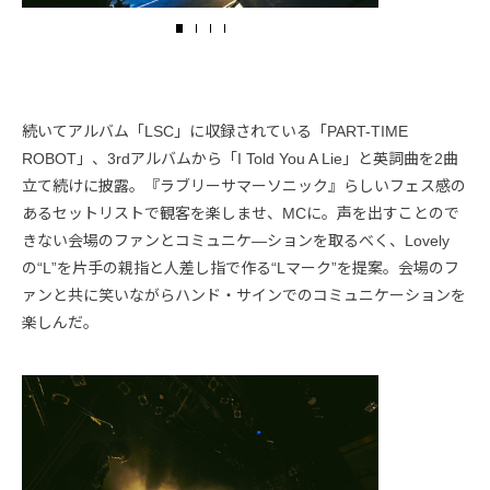
続いてアルバム「LSC」に収録されている「PART-TIME
ROBOT」、3rdアルバムから「I Told You A Lie」と英詞曲を2曲
立て続けに披露。『ラブリーサマーソニック』らしいフェス感の
あるセットリストで観客を楽しませ、MCに。声を出すことので
きない会場のファンとコミュニケ―ションを取るべく、Lovely
の“L”を片手の親指と人差し指で作る“Lマーク”を提案。会場のフ
ァンと共に笑いながらハンド・サインでのコミュニケーションを
楽しんだ。