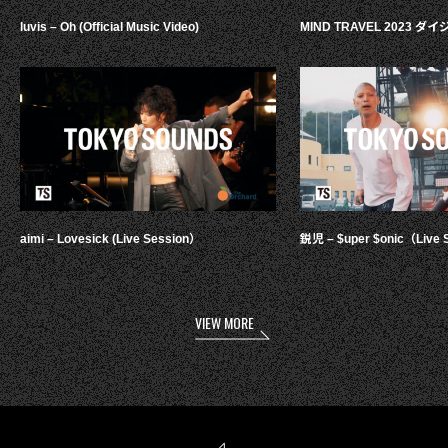
luvis – Oh (Official Music Video)
MIND TRAVEL 2023 
aimi – Lovesick (Live Session）
鋭児 – $uper $onic（Live 
VIEW MORE