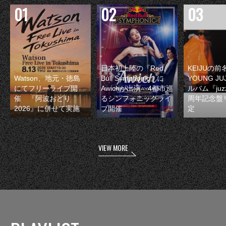
日本初上陸の『Red
KEIJUの
Watson、地元・徳島
Bull Symphonic』に
YOUNG JU
にてフリーライブ開
Awichが出演 4都市巡
ルバム『juzz
催 『阿波おどり
るシンフォニックライ
周年記念盤
2026』に併せて実施
ブ開催
定
VIEW MORE