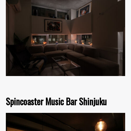
Spincoaster Music Bar Shinjuku