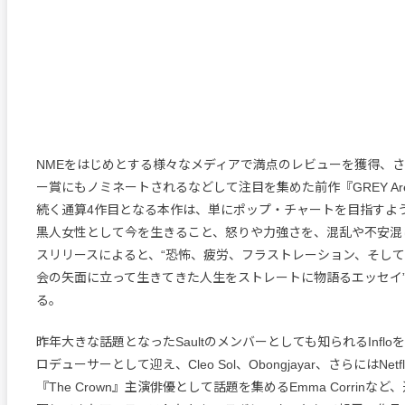
NMEをはじめとする様々なメディアで満点のレビューを獲得、
ー賞にもノミネートされるなどして注目を集めた前作『GREY Are
続く通算4作目となる本作は、単にポップ・チャートを目指すよ
黒人女性として今を生きること、怒りや力強さを、混乱や不安混
スリリースによると、“恐怖、疲労、フラストレーション、そし
会の矢面に立って生きてきた人生をストレートに物語るエッセイ
る。
昨年大きな話題となったSaultのメンバーとしても知られるInfl
ロデューサーとして迎え、Cleo Sol、Obongjayar、さらにはNet
『The Crown』主演俳優として話題を集めるEmma Corrinな