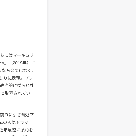
さらにはマーキュリ
a』（2019年）に
うな音楽ではなく、
じりに表現。プレ
て政治的に煽られ社
”と形容されてい
oを前作に引き続きプ
flixの人気ドラマ
ど、近年急速に頭角を