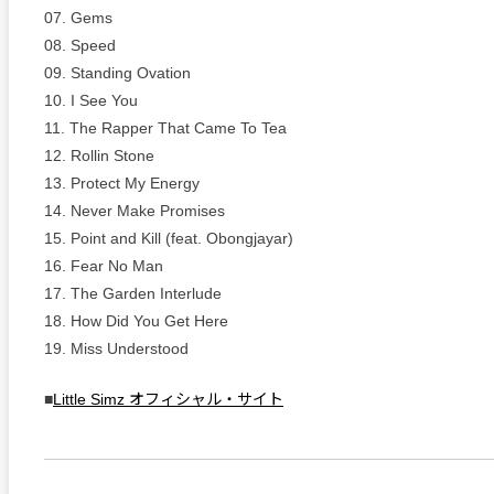
07. Gems
08. Speed
09. Standing Ovation
10. I See You
11. The Rapper That Came To Tea
12. Rollin Stone
13. Protect My Energy
14. Never Make Promises
15. Point and Kill (feat. Obongjayar)
16. Fear No Man
17. The Garden Interlude
18. How Did You Get Here
19. Miss Understood
■
Little Simz オフィシャル・サイト