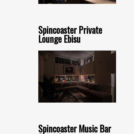
Spincoaster Private
Lounge Ebisu
Spincoaster Music Bar