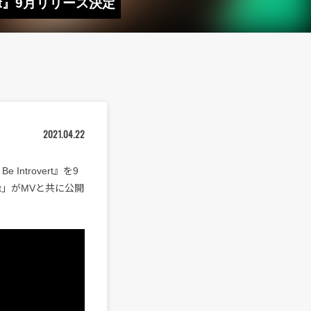
vert』9月リリース決定
2021.04.22
e Introvert』を9
rt」がMVと共に公開