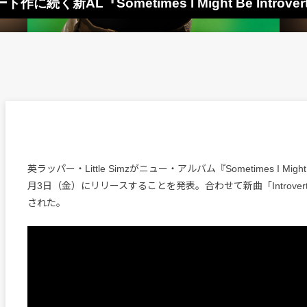
ト作に続く新AL『Sometimes I Might Be Intro
英ラッパー・Little Simzがニュー・アルバム『Sometimes I Might B
月3日（金）にリリースすることを発表。合わせて新曲「Introve
された。