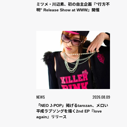
ミツメ・川辺素、初の自主企画『“行方不
明” Release Show at WWW』開催
NEWS
2026.08.09
「NEO J-POP」掲げるtarozan、メロい
平成ラブソングを描く2nd EP『love
again』リリース