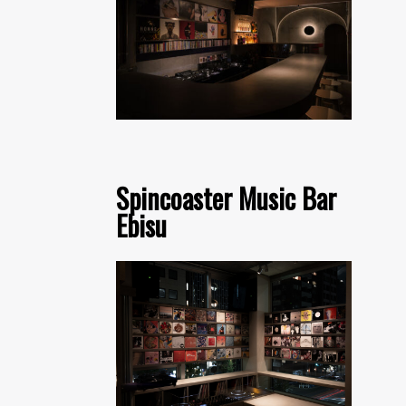
Spincoaster Music Bar
Ebisu