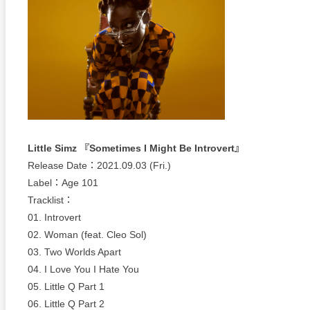
Little Simz 『Sometimes I Might Be Introvert』
Release Date：2021.09.03 (Fri.)
Label：Age 101
Tracklist：
01. Introvert
02. Woman (feat. Cleo Sol)
03. Two Worlds Apart
04. I Love You I Hate You
05. Little Q Part 1
06. Little Q Part 2