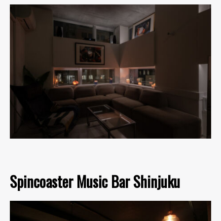
Spincoaster Music Bar Shinjuku