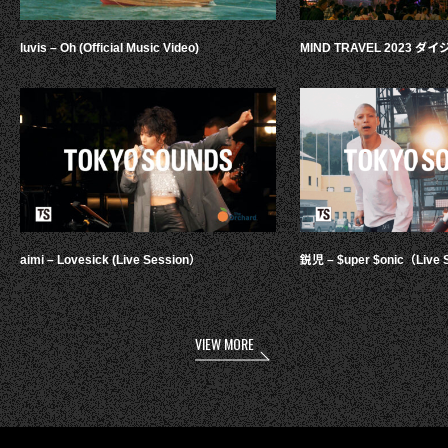
luvis – Oh (Official Music Video)
MIND TRAVEL 2023 
aimi – Lovesick (Live Session）
鋭児 – $uper $onic（Live 
VIEW MORE