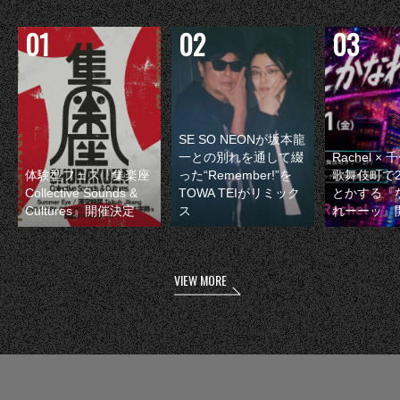
SE SO NEONが坂本龍
一との別れを通して綴
Rachel 
体験型フェス『集楽座
った“Remember!”を
歌舞伎町で
Collective Sounds &
TOWA TEIがリミック
とかする『
Cultures』開催決定
ス
れーーッ』
VIEW MORE