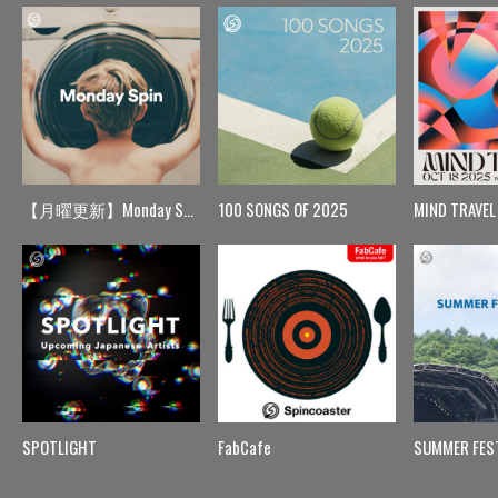
【月曜更新】Monday Spin
100 SONGS OF 2025
MIND TRAVEL
SPOTLIGHT
FabCafe
SUMMER FES