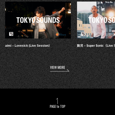
aimi – Lovesick (Live Session）
鋭児 – $uper $onic（Live 
VIEW MORE
PAGE to TOP