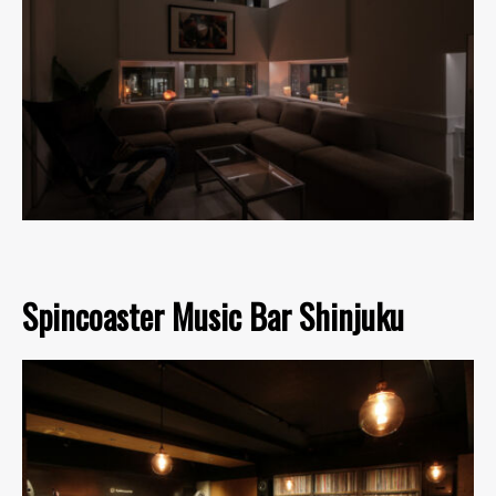
Spincoaster Music Bar Shinjuku