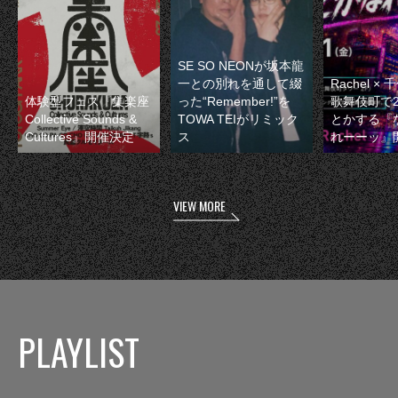
SE SO NEONが坂本龍
一との別れを通して綴
Rachel 
体験型フェス『集楽座
った“Remember!”を
歌舞伎町で
Collective Sounds &
TOWA TEIがリミック
とかする『
Cultures』開催決定
ス
れーーッ』
VIEW MORE
PLAYLIST