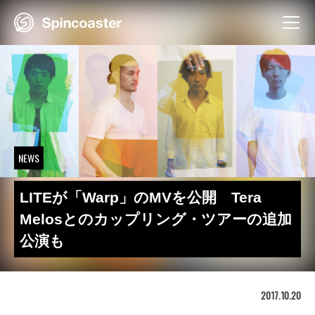
Skip
to
content
NEWS
LITEが「Warp」のMVを公開 Tera
Melosとのカップリング・ツアーの追加
公演も
2017.10.20