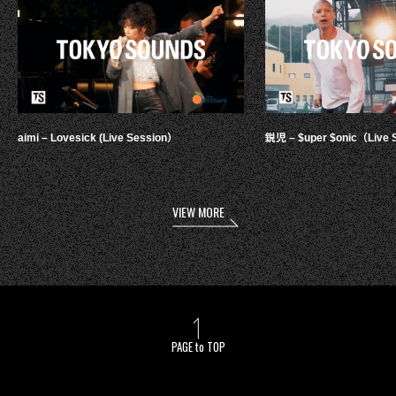
aimi – Lovesick (Live Session）
鋭児 – $uper $onic（Live 
VIEW MORE
PAGE to TOP