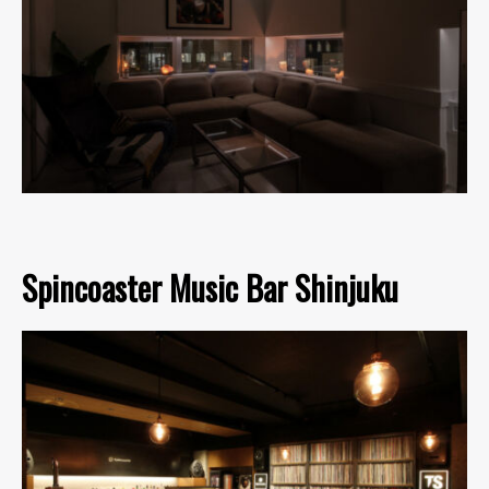
Spincoaster Music Bar Shinjuku