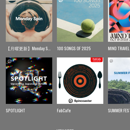
【月曜更新】Monday Spin
100 SONGS OF 2025
MIND TRAVEL
SPOTLIGHT
FabCafe
SUMMER FES