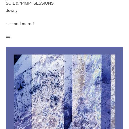
SOIL & “PIMP” SESSIONS
downy
……and more！
==