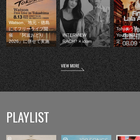
Watson、地元・徳島
にてフリーライブ開
Tohjiのラ
催 『阿波おどり
INTERVIEW ｜
YouTube
2026』に併せて実施
RACH? × idom
定
VIEW MORE
PLAYLIST